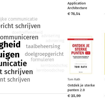
Application
Architecture
€ 76,54
ijke communicatie
richt schrijven
doeltreffendheid
advisering
communiceren
advisering
igheid
taalbeheersing
uigen
doelgroepgericht
formuleren
nicatie
kernboodschap
 schrijven
kernboodschap
ënt schrijven
Tom Rath
Ontdek je sterke
punten 2.0
€ 25,99