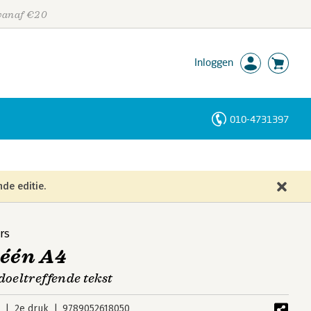
 vanaf €20
Inloggen
010-4731397
Personen
Trefwoorden
de editie.
rs
 één A4
doeltreffende tekst
0
2e druk
9789052618050