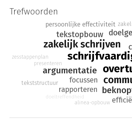
Trefwoorden
zakel
persoonlijke effectiviteit
doelge
tekstopbouw
zakelijk schrijven
schrijfvaard
zesstappenplan
presenteren
overt
argumentatie
commu
focussen
tekststructuur
beknopt
rapporteren
doeltreffendheid
effici
alinea-opbouw