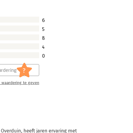
6
5
8
4
0
?
rdering
 waardering te geven
 Overduin, heeft jaren ervaring met 