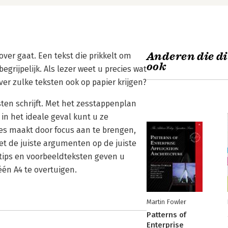
Anderen die di
over gaat. Een tekst die prikkelt om
ook
egrijpelijk. Als lezer weet u precies wat
jver zulke teksten ook op papier krijgen?
sten schrijft. Met het zesstappenplan
in het ideale geval kunt u ze
zes maakt door focus aan te brengen,
t de juiste argumenten op de juiste
 tips en voorbeeldteksten geven u
én A4 te overtuigen.
Martin Fowler
Patterns of
Enterprise