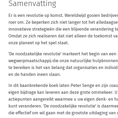
Samenvatting
Er is een revolutie op komst. Wereldwijd gooien bedrijve
roer om. Ze beperken zich niet langer tot het alledaag
innovatieve strategieën die een blijvende veranderin
Omdat ze zich realiseren dat niet alleen de toekomst v
onze planeet op het spel staat.
'De noodzakelijke revolutie' markeert het begin van een
wegwerpmaatschappij die onze natuurlijke hulpbronnen
te bereiken is het van belang dat organisaties en indi
en de handen ineen slaan.
In dit baanbrekende boek laten Peter Senge en zijn coau
eigen bijdrage kan leveren aan deze grote ommekeer. U k
actiepunten aangereikt waarmee u uw eigen denk- en ha
kunt veranderen. 'De noodzakelijke revolutie' is daarm
die effectief om wil gaan met de grootste uitdaging van o