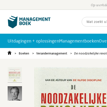
Op werkda
Uitdagingen + oplossingen
Managementboeken
Ove
Boeken
Verandermanagement
De noodzakelijke revol