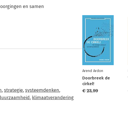
u voorgingen en samen
Arend Ardon
Doorbreek de
cirkel!
n
,
strategie
,
systeemdenken
,
€ 23,99
duurzaamheid
,
klimaatverandering