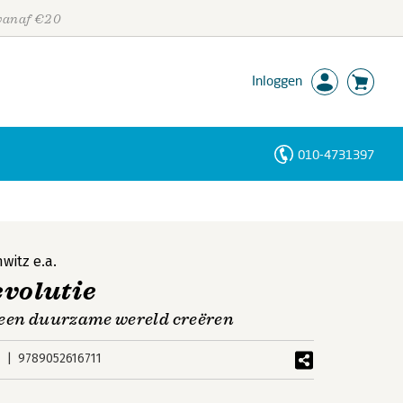
 vanaf €20
Inloggen
010-4731397
Personen
Trefwoorden
hwitz
e.a.
evolutie
 een duurzame wereld creëren
9789052616711