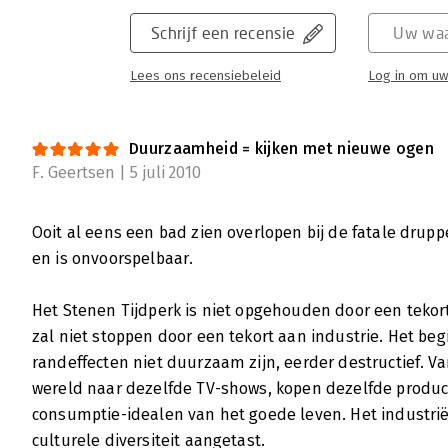
duurzame wereld. Dat die ommekeer noodzake
Schrijf een recensie
Uw waa
van concreet bewijsmateriaal. Een inspirere
te ondernemen.
Lees ons recensiebeleid
Log in om uw
Lees verder
Duurzaamheid = kijken met nieuwe ogen
F. Geertsen | 5 juli 2010
Ooit al eens een bad zien overlopen bij de fatale drupp
en is onvoorspelbaar.
Het Stenen Tijdperk is niet opgehouden door een tekort
zal niet stoppen door een tekort aan industrie. Het begi
randeffecten niet duurzaam zijn, eerder destructief. V
wereld naar dezelfde TV-shows, kopen dezelfde produ
consumptie-idealen van het goede leven. Het industrië
culturele diversiteit aangetast.