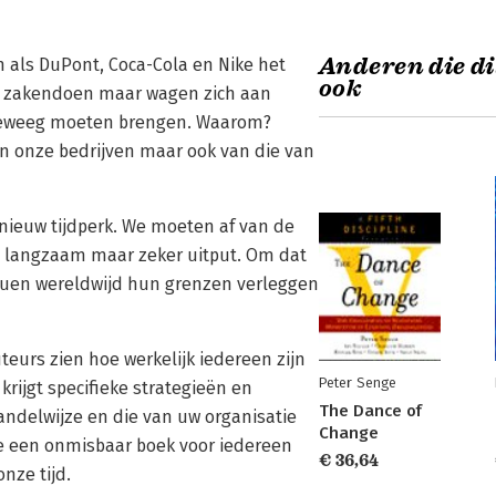
Anderen die di
n als DuPont, Coca-Cola en Nike het
ook
se zakendoen maar wagen zich aan
g teweeg moeten brengen. Waarom?
an onze bedrijven maar ook van die van
 nieuw tijdperk. We moeten af van de
 langzaam maar zeker uitput. Om dat
viduen wereldwijd hun grenzen verleggen
teurs zien hoe werkelijk iedereen zijn
Peter Senge
rijgt specifieke strategieën en
The Dance of
ndelwijze en die van uw organisatie
Change
ee een onmisbaar boek voor iedereen
€ 36,64
nze tijd.