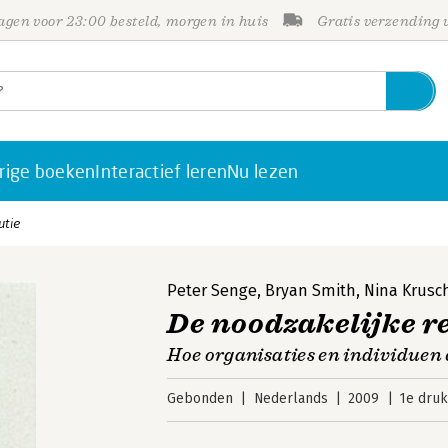
gen voor 23:00 besteld, morgen in huis
Gratis verzending
rige boeken
Interactief leren
Nu lezen
utie
Peter Senge
,
Bryan Smith
,
Nina Krusc
De noodzakelijke r
Hoe organisaties en individuen
Gebonden
Nederlands
2009
1e druk