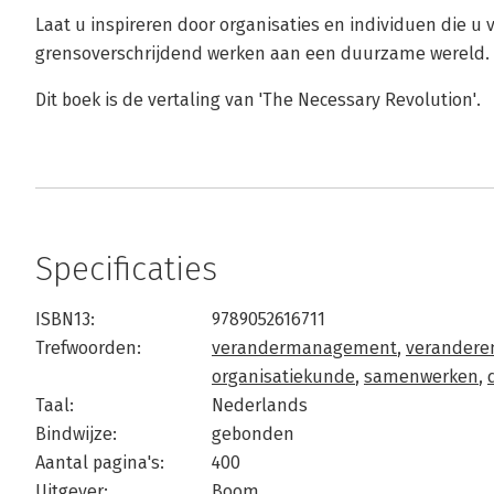
Laat u inspireren door organisaties en individuen die 
grensoverschrijdend werken aan een duurzame wereld.
Dit boek is de vertaling van 'The Necessary Revolution'.
Specificaties
ISBN13:
9789052616711
Trefwoorden:
verandermanagement
,
verandere
organisatiekunde
,
samenwerken
,
Taal:
Nederlands
Bindwijze:
gebonden
Aantal pagina's:
400
Uitgever:
Boom