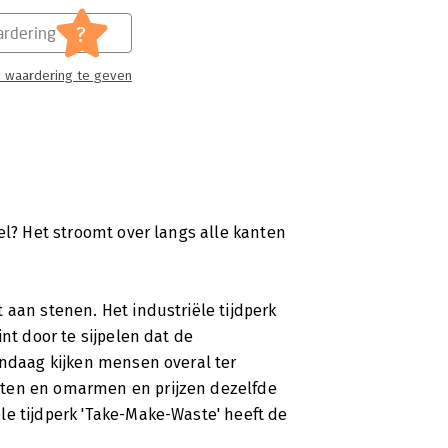
lijk is, beschrijft hij aan de hand
?
rdering
nd boek dat u op weg helpt om zelf iets
 waardering te geven
el? Het stroomt over langs alle kanten
 aan stenen. Het industriële tijdperk
nt door te sijpelen dat de
andaag kijken mensen overal ter
cten en omarmen en prijzen dezelfde
le tijdperk 'Take-Make-Waste' heeft de