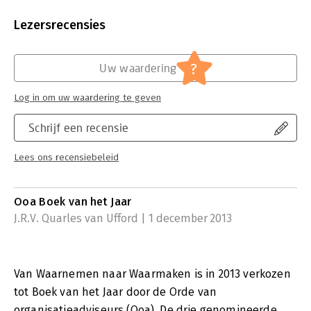
'Vanuit een doorleefde praktijk en een brede verkenning in de
Aantal pagina's:
200
literatuur biedt Paul een uitdagend boek met vernieuwende
Uitgever:
Boom
Lezersrecensies
inzichten. Het zal verplichte kost worden voor iedereen die
Druk:
1
wenst bij te dragen aan de ontwikkeling van (professionele)
Verschijningsdatum:
13-10-2012
organisaties. Zet aan tot denken, is pittig en inspireert
?
Uw waardering
absoluut.'
Hoofdrubriek:
Verandermanagement
- Prof. dr. André Wierdsma, hoogleraar 'Organiseren en Co-
creëren' aan Nyenrode
Log in om uw waardering te geven
Business Universiteit.
Schrijf een recensie
Lees ons recensiebeleid
Ooa Boek van het Jaar
J.R.V. Quarles van Ufford | 1 december 2013
Van Waarnemen naar Waarmaken is in 2013 verkozen
tot Boek van het Jaar door de Orde van
organisatieadviseurs (Ooa). De drie genomineerde