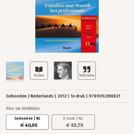
Gebonden
Nederlands
2012
1e druk
9789052618821
Kies uw bindwijze
Gebonden | NL
E-book | NL
€ 40,95
€ 32,75