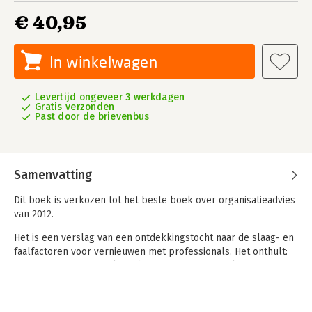
€ 40,95
In winkelwagen
Levertijd ongeveer 3 werkdagen
Gratis verzonden
Past door de brievenbus
Samenvatting
Dit boek is verkozen tot het beste boek over organisatieadvies
van 2012.
Het is een verslag van een ontdekkingstocht naar de slaag- en
faalfactoren voor vernieuwen met professionals. Het onthult:
- Waarom professionals en hun managers graag leren, maar
niet van elkaar
- Faalscenario's én kernprincipes
- Waarde als verdelend én verbindend criterium