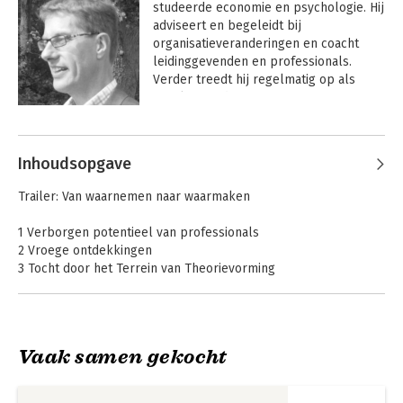
studeerde economie en psychologie. Hij 
adviseert en begeleidt bij 
organisatieveranderingen en coacht 
leidinggevenden en professionals. 
Verder treedt hij regelmatig op als 
spreker en dagvoorzitter van 
congressen en seminars. In 2004 was hij 
Andere boeken door Paul
winnaar van de Professionele Publicatie 
Kloosterboer
Prijs en genomineerde voor de 
Inhoudsopgave
Management Essayprijs voor bijdragen 
uit het boek 'Voor de verandering'. Paul 
Trailer: Van waarnemen naar waarmaken
is sinds 1992 partner van CORDES 
Organisatie Advies en Ontwikkeling in 
1 Verborgen potentieel van professionals
Amsterdam (www.cordes.nl).
2 Vroege ontdekkingen
3 Tocht door het Terrein van Theorievorming
4 Springen naar waarde
5 Expeditieleiderschap
6 Expeditie naar Waarde
7 Tour d'Horizon
Vaak samen gekocht
Bijlagen
Adviseren vanuit
Van Waarnemen
Dankwoord
het geheel
naar Waarmaken