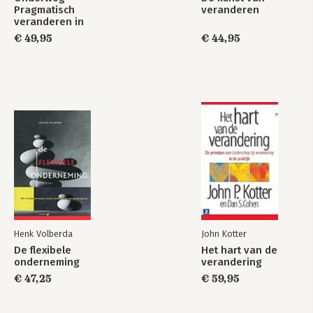
Pragmatisch
veranderen
veranderen in
robuuste
€ 49,95
€ 44,95
organisaties
Henk Volberda
John Kotter
De flexibele
Het hart van de
onderneming
verandering
€ 47,25
€ 59,95