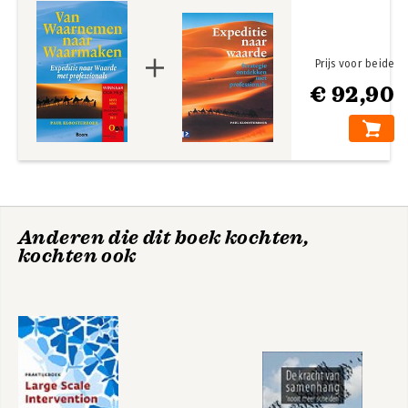
Noten
Literatuur
Index
Prijs voor beide
€ 92,90
Anderen die dit boek kochten,
kochten ook
Expeditie naar
Voor de
waarde
verandering
Bekijk alle boeken