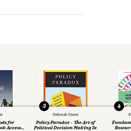
3
4
ie
Deborah Stone
R
ods for
Policy Paradox – The Art of
Fundame
ook Access
Political Decision Making 3e
Resour