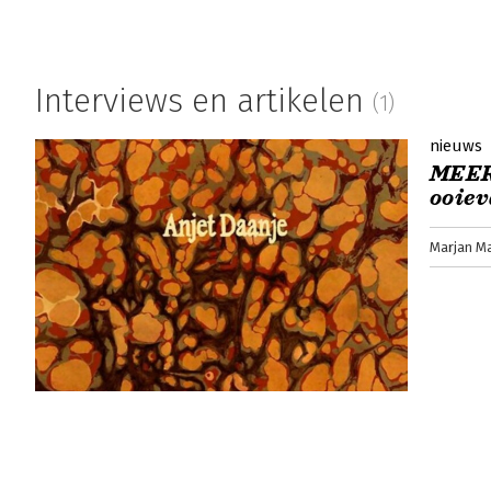
Interviews en artikelen
(1)
nieuws
MEER 
ooie
Marjan M