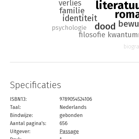
literatu
verlies
familie
rom
identiteit
bewu
dood
psychologie
kwantum
filosofie
biogra
Specificaties
ISBN13:
9789054524106
Taal:
Nederlands
Bindwijze:
gebonden
Aantal pagina's:
656
Uitgever:
Passage