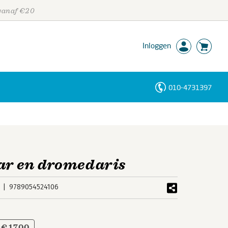
 vanaf €20
Inloggen
010-4731397
Personen
Trefwoorden
aar en dromedaris
9789054524106
€ 17,00