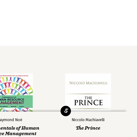
5
aymond Noë
Niccolo Machiavelli
ntals of Human
The Prince
ce Management