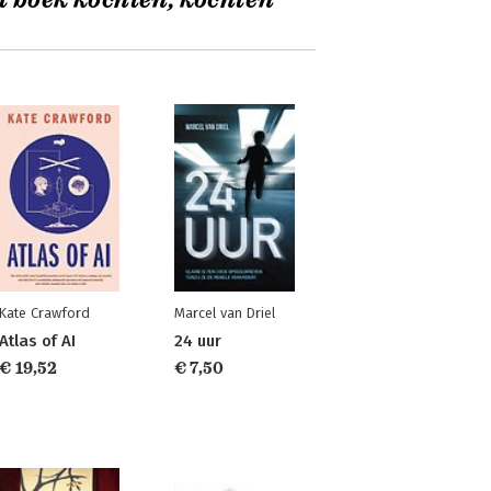
t boek kochten, kochten
Kate Crawford
Marcel van Driel
Atlas of AI
24 uur
€ 19,52
€ 7,50