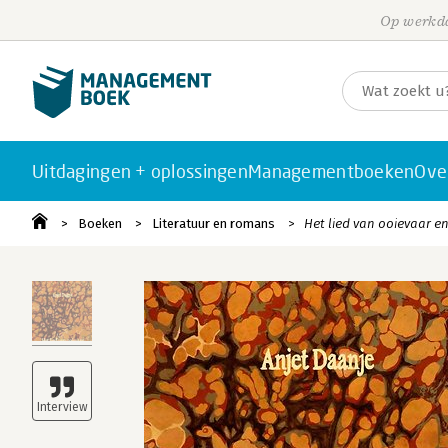
Op werkda
Uitdagingen + oplossingen
Managementboeken
Ove
Boeken
Literatuur en romans
Het lied van ooievaar e