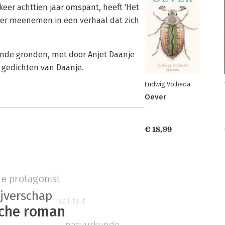
keer achttien jaar omspant, heeft 'Het
lezer meenemen in een verhaal dat zich
ijende gronden, met door Anjet Daanje
 gedichten van Daanje.
Ludwig Volbeda
Oever
€ 18,99
ke protagonist
ijverschap
realiteit
sche roman
natuurkunde