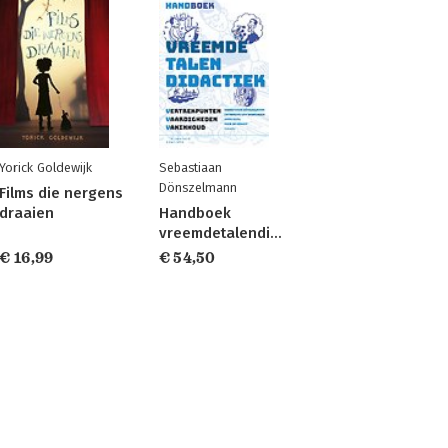
Yorick Goldewijk
Sebastiaan
Dönszelmann
Films die nergens
draaien
Handboek
vreemdetalendidactiek
€ 16,99
€ 54,50