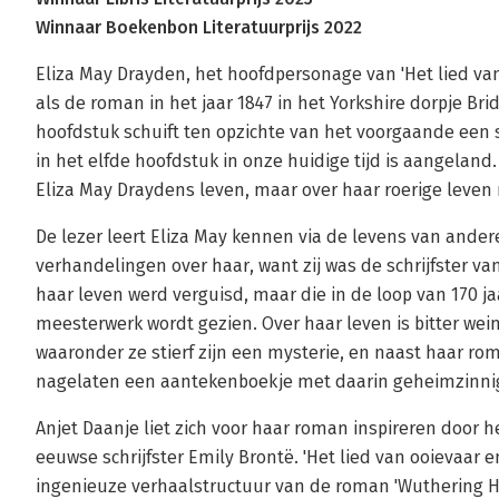
Winnaar Boekenbon Literatuurprijs 2022
Eliza May Drayden, het hoofdpersonage van 'Het lied van
als de roman in het jaar 1847 in het Yorkshire dorpje Br
hoofdstuk schuift ten opzichte van het voorgaande een st
in het elfde hoofdstuk in onze huidige tijd is aangeland
Eliza May Draydens leven, maar over haar roerige leven
De lezer leert Eliza May kennen via de levens van andere
verhandelingen over haar, want zij was de schrijfster va
haar leven werd verguisd, maar die in de loop van 170 j
meesterwerk wordt gezien. Over haar leven is bitter w
waaronder ze stierf zijn een mysterie, en naast haar rom
nagelaten een aantekenboekje met daarin geheimzinnig
Anjet Daanje liet zich voor haar roman inspireren door 
eeuwse schrijfster Emily Brontë. 'Het lied van ooievaar 
ingenieuze verhaalstructuur van de roman 'Wuthering He