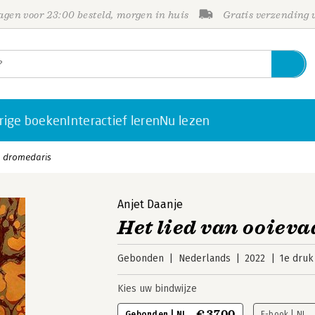
gen voor 23:00 besteld, morgen in huis
Gratis verzending
rige boeken
Interactief leren
Nu lezen
n dromedaris
Anjet Daanje
Het lied van ooiev
Gebonden
Nederlands
2022
1e druk
Kies uw bindwijze
€ 37,00
Gebonden | NL
E-book | NL