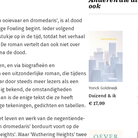
Anderen die di
ook
 ooievaar en dromedaris', is al dood
idge Fowling begint. Ieder volgend
ukje op in de tijd, totdat het verhaal
. De roman vertelt dan ook niet over
 na de dood.
n, en via biografieën en
n een uitzonderlijke roman, die tijdens
aar door steeds meer lezers als een
Yorick Goldewijk
einig bekend, de omstandigheden
Duizend & ik
an is de enige tekst die ze heeft
€ 17,99
e tekeningen, gedichten en tabellen.
het leven en werk van de negentiende-
en dromedaris' borduurt voort op de
ights'. Waar 'Wuthering Heights' twee