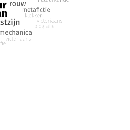
ur
rouw
metafictie
an
klokken
stzijn
victoriaans
biografie
mechanica
victoriaans
fie