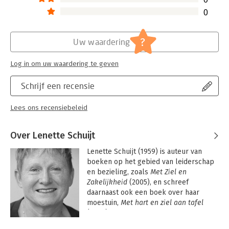
0
?
Uw waardering
Log in om uw waardering te geven
Schrijf een recensie
Lees ons recensiebeleid
Over Lenette Schuijt
Lenette Schuijt (1959) is auteur van 
boeken op het gebied van leiderschap 
en bezieling, zoals 
Met Ziel en 
Zakelijkheid
 (2005), en schreef 
daarnaast ook een boek over haar 
moestuin, 
Met hart en ziel aan tafel
(2009) en 
De Bourgogne. Meer dan wijn 
& het goede leven
 (2019). Ze werkt als 