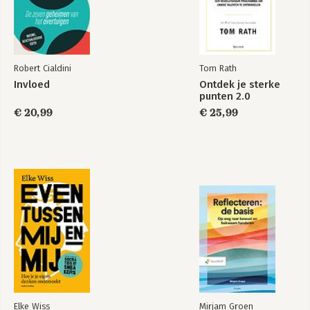
Literatuur
Register
Robert Cialdini
Tom Rath
Invloed
Ontdek je sterke
Transklasse
Transklasse
punten 2.0
€ 20,99
€ 25,99
Bekijk alle boeken
Elke Wiss
Mirjam Groen