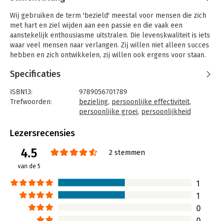
Wij gebruiken de term 'bezield' meestal voor mensen die zich
met hart en ziel wijden aan een passie en die vaak een
aanstekelijk enthousiasme uitstralen. Die levenskwaliteit is iets
waar veel mensen naar verlangen. Zij willen niet alleen succes
hebben en zich ontwikkelen, zij willen ook ergens voor staan.
Zij willen werk dat ergens over gaat en vriendschappen die iets
Specificaties
betekenen.
Organisaties zoeken naar manieren om mensen werkelijk te
ISBN13:
9789056701789
motiveren en om zinvol werk te creëren. Bezielde organisaties
Trefwoorden:
bezieling
,
persoonlijke effectiviteit
,
worden geleid vanuit een visie, waarden, een gevoel van
persoonlijke groei
,
persoonlijkheid
bestemming, en alle bedrijfsprocessen zijn doortrokken van
Taal:
Nederlands
die energie. Zulke organisaties kunnen het beste in mensen
Bindwijze:
gebonden
Lezersrecensies
naar boven halen.
Aantal pagina's:
320
4.5
Uitgever:
Asoka
2 stemmen
Gepassioneerde mensen geven hun behoefte aan controle en
Druk:
5
van de 5
materiële zekerheid op en laten zich leiden door een diep
Hoofdrubriek:
Persoonlijke effectiviteit
verlangen, een ideaal of een talent. Ze hebben de moed om
1
een bezield leven te leiden.
1
Voor mensen die ernaar verlangen om die levenskwaliteit te
integreren in hun leven vormt dit boek een uitdaging en een
0
bron van inspiratie.
0