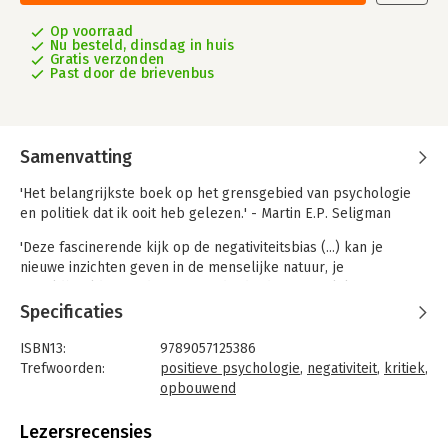
Op voorraad
Nu besteld, dinsdag in huis
Gratis verzonden
Past door de brievenbus
Samenvatting
'Het belangrijkste boek op het grensgebied van psychologie
en politiek dat ik ooit heb gelezen.' - Martin E.P. Seligman
'Deze fascinerende kijk op de negativiteitsbias (...) kan je
nieuwe inzichten geven in de menselijke natuur, je
wereldbeeld veranderen, en inderdaad, je opvrolijken.' -
Steven Pinker
Specificaties
- Waarom blijft een slechte indruk langer hangen dan een
ISBN13:
9789057125386
goede?
Trefwoorden:
positieve psychologie
,
negativiteit
,
kritiek
,
- Waarom heeft geld verliezen meer impact dan geld
opbouwend
verdienen?
Taal:
Nederlands
- En waarom focussen we ons op dat ene punt van kritiek en
Bindwijze:
paperback
Lezersrecensies
negeren we de complimenten?