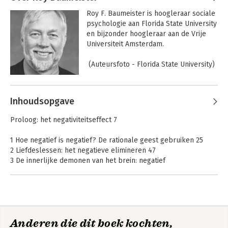
Roy F. Baumeister is hoogleraar sociale 
psychologie aan Florida State University 
en bijzonder hoogleraar aan de Vrije 
Universiteit Amsterdam.

 (Auteursfoto - Florida State University)
Andere boeken door Roy
Willpower
Inhoudsopgave
Baumeister
Proloog: het negativiteitseffect 7
1 Hoe negatief is negatief? De rationale geest gebruiken 25
Bekijk alle boeken
2 Liefdeslessen: het negatieve elimineren 47
3 De innerlijke demonen van het brein: negatief
geprogrammeerd 69
4 Gebruik de kracht: opbouwende kritiek 93
5 Hemel of hel: belonen of bestraffen 109
6 Bedrijfskunde voor beginners: Ja, wij hebben geen rotte
appels 135
Anderen die dit boek kochten,
7 Online gevaren: Hotel Het Zonnetje en mevrouw Maan 157