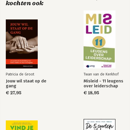
kochten ook
8 Het Pollyannaprincipe: onze natuurlijke afweer tegen het
Willpower
negatieve 177
9 De crisiscrisis: het negatieve rukt op 203
10 De toekomst van het positieve 235
Bekijk alle boeken
Dankwoord 243
Noten 247
Index 291
Patricia de Groot
Twan van de Kerkhof
Jouw wil staat op de
Misleid - 11 leugens
gang
over leiderschap
€ 27,95
€ 18,95