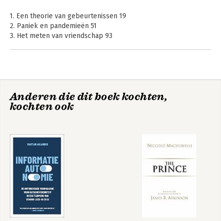
1. Een theorie van gebeurtenissen 19
2. Paniek en pandemieën 51
3. Het meten van vriendschap 93
4. Er hangt iets in de lucht 127
5. Viraal gaan 171
6. Hoe je het internet kunt regeren 223
7. Uitbraken in kaart brengen 239
8. Een probleem vinden 265
Anderen die dit boek kochten,
kochten ook
Noten 277
Aanbevolen literatuur 313
Dankwoord 317
Index 319