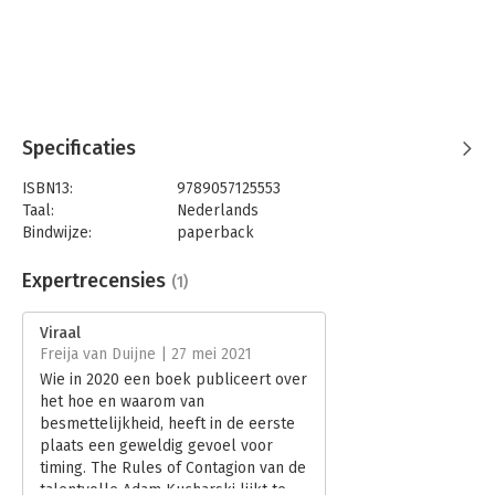
hun dynamische vormen beter te begrijpen en aan te pakken:
van pandemieën tot wapengeweld, van financiële crises tot
desinformatie.’ – Peter Piot, directeur van de London School of
Hygiene & Tropical Medicine
‘Je kunt je nauwelijks een actueler boek voorstellen (...) na
lezing begrijp je de wereld van nu beter.’ – The Times
Specificaties
ISBN13:
9789057125553
Taal:
Nederlands
Bindwijze:
paperback
Aantal pagina's:
318
Uitgever:
Uitgeverij Nieuwezijds
Expertrecensies
(1)
Druk:
1
Verschijningsdatum:
26-3-2021
Viraal
Freija van Duijne | 27 mei 2021
Hoofdrubriek:
Mens en maatschappij
Wie in 2020 een boek publiceert over
het hoe en waarom van
besmettelijkheid, heeft in de eerste
plaats een geweldig gevoel voor
timing. The Rules of Contagion van de
talentvolle Adam Kucharski lijkt te