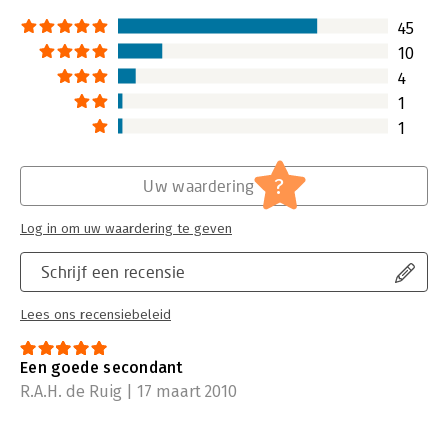
Buis is een buitengewoon goede
aanvulling hierop. Praktijkgerichter
45
dan dit boek is haast niet meer
10
mogelijk. Een bron van inspiratie die
4
aanzet om er direct mee aan de slag
te gaan.
1
Lees verder
1
?
Uw waardering
Log in om uw waardering te geven
Schrijf een recensie
Lees ons recensiebeleid
Een goede secondant
R.A.H. de Ruig | 17 maart 2010