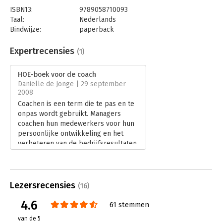
ISBN13:
9789058710093
Taal:
Nederlands
Bindwijze:
paperback
Aantal pagina's:
271
Uitgever:
Uitgeverij Thema
Expertrecensies
(1)
Druk:
10
Verschijningsdatum:
24-9-2013
HOE-boek voor de coach
Daniëlle de Jonge | 29 september
Hoofdrubriek:
Algemeen management
,
Coaching en
2008
trainen
Coachen is een term die te pas en te
onpas wordt gebruikt. Managers
coachen hun medewerkers voor hun
persoonlijke ontwikkeling en het
verbeteren van de bedrijfsresultaten.
Een goede zaak, hoewel de kwaliteit
van coaching nog wel eens wat te
wensen overlaat, zo blijkt in de
praktijk. Tal van boeken zijn
Lezersrecensies
(16)
verschenen over dit boeiende
4.6
onderwerp. Het 'HOE-boek voor de
61 stemmen
coach' van Joost Crasborn en Ellis
van de 5