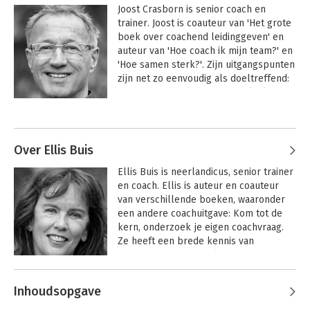
Joost Crasborn is senior coach en 
trainer. Joost is coauteur van 'Het grote 
boek over coachend leidinggeven' en 
auteur van 'Hoe coach ik mijn team?' en 
'Hoe samen sterk?'. Zijn uitgangspunten 
zijn net zo eenvoudig als doeltreffend: 
houd het simpel, doe wat werkt, kom 
vanuit ambitie en eigen kracht in actie, 
Andere boeken door Joost Crasborn
wees open en direct en vier successen. 
Zie www.crasborncoaching.nl.
Over Ellis Buis
Ellis Buis is neerlandicus, senior trainer 
en coach. Ellis is auteur en coauteur 
van verschillende boeken, waaronder 
een andere coachuitgave: Kom tot de 
kern, onderzoek je eigen coachvraag. 
Ze heeft een brede kennis van 
communicatie, mondeling en 
schriftelijk. Ze is master practitioner 
Andere boeken door Ellis Buis
Neuro Linguïstisch Programmeren. 
Inhoudsopgave
Nieuwsgierigheid, betrokkenheid en 
HOE-boek voor de
Het grote boek
coach
over coachend