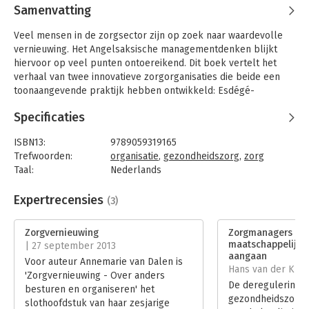
Samenvatting
Veel mensen in de zorgsector zijn op zoek naar waardevolle
vernieuwing. Het Angelsaksische managementdenken blijkt
hiervoor op veel punten ontoereikend. Dit boek vertelt het
verhaal van twee innovatieve zorgorganisaties die beide een
toonaangevende praktijk hebben ontwikkeld: Esdégé-
Reigersdaal en Buurtzorg Nederland. Als antropoloog
Specificaties
onderzocht Annemarie van Dalen hoe deze organisaties
werken. Ze liep mee in de zorg, nam deel aan vergaderingen
ISBN13:
9789059319165
en bijeenkomsten, observeerde de raad van bestuur, zocht
Trefwoorden:
organisatie
,
gezondheidszorg
,
zorg
externe stakeholders op en sprak met alle betrokkenen over
Taal:
Nederlands
hun werk.
Bindwijze:
paperback
Het onderzoek onthult organiseerpatronen die passen in een
Aantal pagina's:
379
Expertrecensies
(3)
nieuw tijdsgewricht. Deze laten zien hoe zorgprofessionals,
Uitgever:
Boom
wars van de doorgeschoten regel- en meetdrift, met
Druk:
1
Zorgvernieuwing
Zorgmanagers mo
toewijding, trots en met oog voor de kosten hun werk kunnen
Verschijningsdatum:
8-1-2016
maatschappelijke
| 27 september 2013
organiseren. Daardoor zijn zij in staat de mensen die op zorg
aangaan
Voor auteur Annemarie van Dalen is
aangewezen zijn als compleet mens te benaderen met oog
Hoofdrubriek:
Non-profit
Hans van der Klis 
'Zorgvernieuwing - Over anders
voor hun context. Niet de kostenbeheersing, noch de
Serie:
Zorginnovatie
De deregulering v
besturen en organiseren' het
dominante eisen van de systeemwereld bepalen de wijze
gezondheidszorg i
slothoofdstuk van haar zesjarige
waarop ze het werk organiseren, maar hun visie op zorg en de