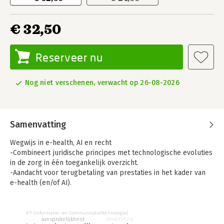
€ 32,50
Reserveer nu
Nog niet verschenen, verwacht op 26-08-2026
Samenvatting
Wegwijs in e-health, AI en recht
-Combineert juridische principes met technologische evoluties
in de zorg in één toegankelijk overzicht.
-Aandacht voor terugbetaling van prestaties in het kader van
e-health (en/of AI).
Wie is aansprakelijk als er schade is?
WAAROM?
ICT (Informatie- en CommunicatieTechnologie)
-Toont hoe e-health en AI de zorgsector ingrijpend veranderen.
aansprakelijkheid
toestemming