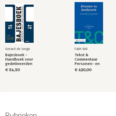
Gerard de Jonge
Fatih Ibili
Bajesboek -
Tekst &
Handboek voor
Commentaar
gedetineerden
Personen- en
Familierecht
€ 54,50
€ 420,00
Rubrieken