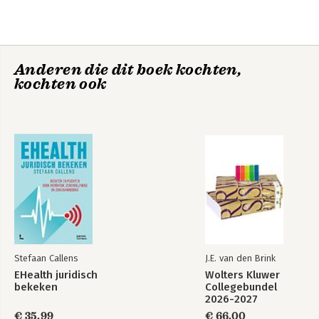
Aantal pagina's:
200
Uitgever:
LannooCampus
Druk:
1
Verschijningsdatum:
26-8-2026
Anderen die dit boek kochten,
Hoofdrubriek:
Juridisch
,
Mens en maatschappij
kochten ook
Jongbloed:
Gezondheidsrecht
Stefaan Callens
J.E. van den Brink
EHealth juridisch
Wolters Kluwer
bekeken
Collegebundel
2026-2027
€ 35,99
€ 66,00