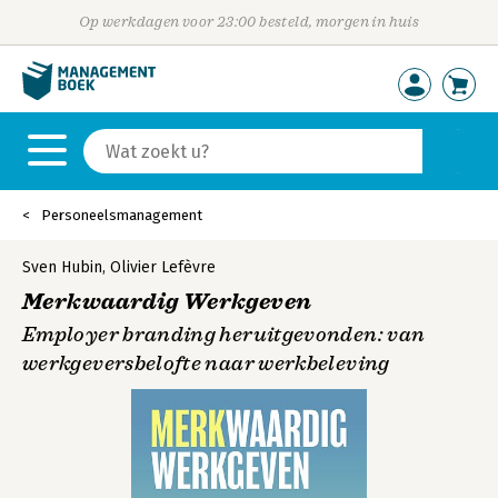
Op werkdagen voor 23:00 besteld, morgen in huis
Personeelsmanagement
Sven Hubin
,
Olivier Lefèvre
Merkwaardig Werkgeven
Employer branding heruitgevonden: van
werkgeversbelofte naar werkbeleving