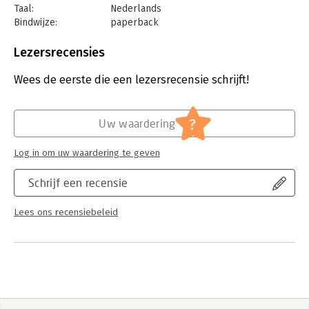
Taal:
Nederlands
Bindwijze:
paperback
Aantal pagina's:
176
Uitgever:
TerraLannoo
Lezersrecensies
Druk:
1
Verschijningsdatum:
29-4-2026
Wees de eerste die een lezersrecensie schrijft!
Hoofdrubriek:
Personeelsmanagement
?
Uw waardering
Log in om uw waardering te geven
Schrijf een recensie
Lees ons recensiebeleid