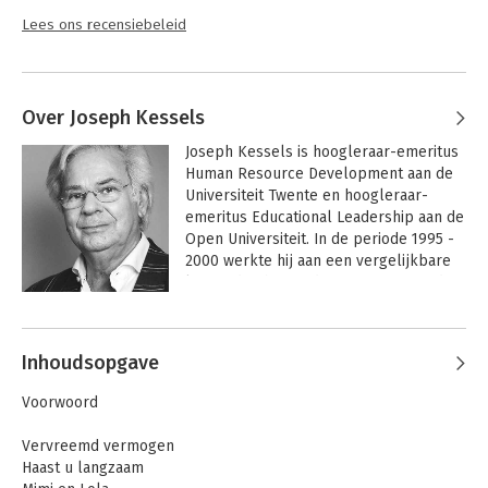
Lees ons recensiebeleid
Over Joseph Kessels
Joseph Kessels is hoogleraar-emeritus 
Human Resource Development aan de 
Universiteit Twente en hoogleraar-
emeritus Educational Leadership aan de 
Open Universiteit. In de periode 1995 - 
2000 werkte hij aan een vergelijkbare 
leeropdracht aan de Universiteit Leiden. 
Een aantal jaren vervulde hij de functie 
Andere boeken door Joseph Kessels
van Dean van TSM Business School. In 
1993 promoveerde hij cum laude op 
Inhoudsopgave
een onderzoek naar het ontwerpen van 
succesvolle opleidingsprogramma's.

Voorwoord
Samen met Cora Smit startte Kessels in 
Vervreemd vermogen
1977 Kessels & Smit, The Learning 
Haast u langzaam
Company, dat in de afgelopen dertig 