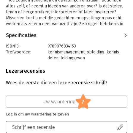
"Hoe zouden gedachten en opvattingen ontstaan? Bedenkt u
alles zelf, of neemt u ideeën van anderen over? Is dat stelen,
lenen of hergebruiken, interpreteren of laten inspireren?
Misschien kunt u met die gedachten en opvattingen pas echt
werken als ze een deel van uzelf zijn. Ze krijgen betekenis in
een concrete situatie, waar u ze kunt gebruiken als
Specificaties
gereedschap om een lastig vraagstuk aan te pakken. De
miniaturen in deze bundel zijn stuk voor stuk oefeningen in het
ISBN13:
9789076834153
beter begrijpen van mijn eigen gedachten en opvattingen over
Trefwoorden:
kennismanagement
,
opleiding
,
kennis
leren en kennis ontwikkelen, opleiden en leidinggeven en het
delen
,
leidinggeven
werken in een kennismaatschappij. De dagelijkse voorvallen
Taal:
Nederlands
die telkens het uitgangspunt vormen, zijn lichte voorwendsels
Bindwijze:
gebonden
Lezersrecensies
voor een zelfonderzoek. Veel thema's hebben inmiddels een
Aantal pagina's:
104
vaste plaats gekregen in mijn advieswerk, onderwijs en
Uitgever:
Performa
Wees de eerste die een lezersrecensie schrijft!
onderzoek. En het schrijven zelf, ook onder tijdsdruk, gaf
Druk:
1
achteraf steeds voldoening."
Joseph Kessels
?
Uw waardering
Log in om uw waardering te geven
Schrijf een recensie