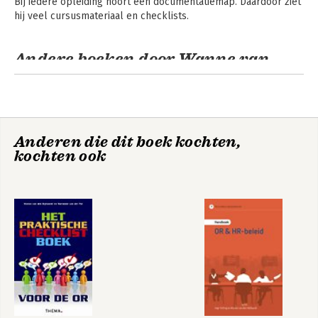
Bij iedere opleiding hoort een documentatiemap. Daardoor ziet 
hij veel cursusmateriaal en checklists.
Andere boeken door Wanne van
den Bijllaardt
Anderen die dit boek kochten,
kochten ook
Het praktische
De OR in 153 vragen
checklistboek voor
en antwoorden
de OR