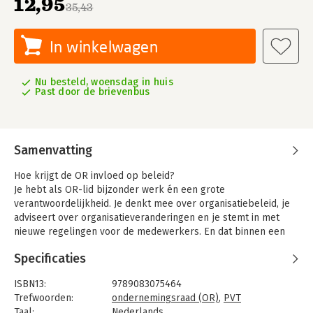
12,95
35,43
In winkelwagen
Nu besteld, woensdag in huis
Past door de brievenbus
Samenvatting
Hoe krijgt de OR invloed op beleid?
Je hebt als OR-lid bijzonder werk én een grote
verantwoordelijkheid. Je denkt mee over organisatiebeleid, je
adviseert over organisatieveranderingen en je stemt in met
nieuwe regelingen voor de medewerkers. En dat binnen een
context die voortdurend verandert: economische groei of
Specificaties
tegenwind, wijzigende wet- en regelgeving, technische
innovaties en maatschappelijke veranderingen. Hoe zorg je dat
ISBN13:
9789083075464
je in het gesprek met de bestuurder de meerwaarde van de
Trefwoorden:
ondernemingsraad (OR)
,
PVT
OR laat zien? Hoe kan je daadwerkelijk invloed uitoefenen op
Taal:
Nederlands