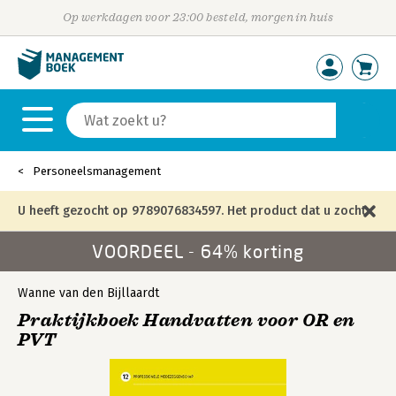
Op werkdagen voor 23:00 besteld, morgen in huis
Personeelsmanagement
U heeft gezocht op 9789076834597. Het product dat u zocht
VOORDEEL - 64% korting
is niet meer in die editie leverbaar en is vervangen door de
onderstaande editie.
Wanne van den Bijllaardt
Praktijkboek Handvatten voor OR en
PVT