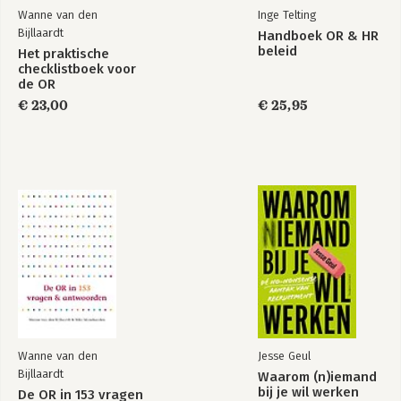
Wanne van den
Inge Telting
Bijllaardt
Handboek OR & HR
beleid
Het praktische
checklistboek voor
de OR
€ 23,00
€ 25,95
Handboek OR & HR
Praktijkboek OR &
beleid
omgaan met de
achterban
Bekijk alle boeken
Wanne van den
Jesse Geul
Bijllaardt
Waarom (n)iemand
bij je wil werken
De OR in 153 vragen