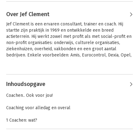
Over Jef Clement
Jef Clement is een ervaren consultant, trainer en coach. Hij 
startte zijn praktijk in 1969 en ontwikkelde een breed 
actieterrein. Hij werkt zowel met profit als met social-profit en 
non-profit organisaties: onderwijs, culturele organisaties, 
ziekenhuizen, overheid, vakbonden en een groot aantal 
bedrijven. Enkele voorbeelden: Amis, Eurocontrol, Dexia, Opel, 
Volkswagen, Alcatel, Fostplus, Ikea, Nike, De Lijn, BP, Nedtrain, 
KBC, ING, Baxter, Siemens, Telepolis, Agfa-Gevaert, Picanol, 
Andere boeken door Jef Clement
Randstad, Avery, Unizo, Sociaal Maatschappelijke Dienst 
Zaanstreek, Quintessence Consulting, De Baak, Belgische en 
Inhoudsopgave
Nederlandse Overheid (o.m: Ministerie voor Verkeer en 
Waterstaat, Stad Antwerpen, Selor, VDAB, Vlaamse Overheid...), 
Coachen.. Ook voor jou!
diverse ziekenhuizen, en een groot aantal andere bedrijven en 
organisaties.
Coaching voor alledag en overal
1 Coachen: wat?
Voorbeelden van coachingssituaties
Op welke gebieden kan je coachen?
Coaching is...