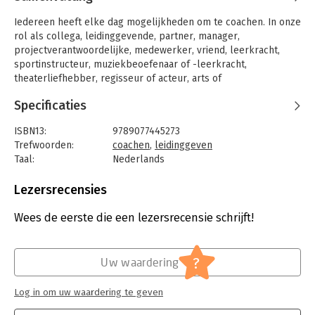
Iedereen heeft elke dag mogelijkheden om te coachen. In onze
rol als collega, leidinggevende, partner, manager,
projectverantwoordelijke, medewerker, vriend, leerkracht,
sportinstructeur, muziekbeoefenaar of -leerkracht,
theaterliefhebber, regisseur of acteur, arts of
gezondheidsadviseur... schuilen telkens weer coachingskansen.
Specificaties
Dit boek geeft u handvatten om coachend op te treden in de
verschillende rollen die we hebben. Het leert u ook om dat te
ISBN13:
9789077445273
den op een manier die natuurlijk overkomt en waarbij de ander
Trefwoorden:
coachen
,
leidinggeven
zich ondersteund en uitgedaagd voelt. In 'Iedereen coach!' vind
Taal:
Nederlands
u ene schat aan concrete tips om van dagelijkse ontmoetingen
Bindwijze:
gebonden
onverwachte coachingsmomenten te maken, tegelijkertijd
Aantal pagina's:
144
Lezersrecensies
eenvoudig en met diepgang.
Uitgever:
Unieboek
Druk:
1
Wees de eerste die een lezersrecensie schrijft!
Een boek over coachende vaardigheden voor iedereen en voor
Verschijningsdatum:
10-10-2010
elke dag.
Hoofdrubriek:
Algemeen management
?
Uw waardering
Log in om uw waardering te geven