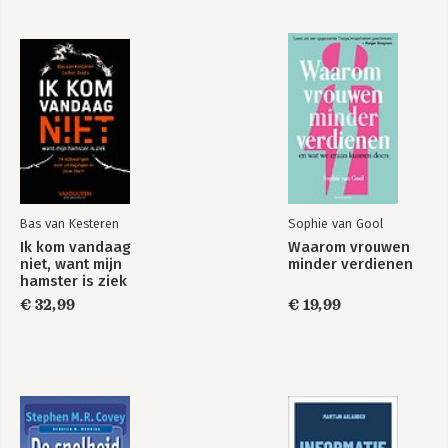
Iedereen coachee!
Natuurlijk en spontaan coachen
Bekijk alle boeken
Is iedereen coachbaar?
Tot slot
Dank
Bas van Kesteren
Sophie van Gool
Ik kom vandaag
Waarom vrouwen
niet, want mijn
minder verdienen
hamster is ziek
€ 32,99
€ 19,99