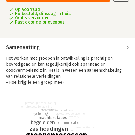
Op voorraad
Nu besteld, dinsdag in huis
Gratis verzonden
Past door de brievenbus
Samenvatting
Het werken met groepen in ontwikkeling is prachtig en
bevredigend en kan tegelijkertijd ook spannend en
doodvermoeiend zijn. Het is in wezen een aaneenschakeling
van relationele verleidingen:
- Hoe krijg je een groep mee?
- Hoe laat je een soepel proces ontstaan?
- Hoe ga je verstandig om met je rolmacht?
- Hoe kun je voorkomen dat mensen onbedoeld beschadigd
persoonlijke ontwikkeling
raken?
non-directieve benadering
interventies
mindfulness
psychologie
provocatieve benadering
Met luchtige diepgang en liefdevolle confrontatie hoopt de
machtsrelaties
feedback
begeleiden
auteur je te verleiden stil te staan bij jezelf als begeleider van
communicatie
zes houdingen
intrinsieke motivatie
groepen mensen. Jij bent immers 'ook maar' een mens, net als
teams
de individuen in de groep. Als je dat kunt omarmen, genieten