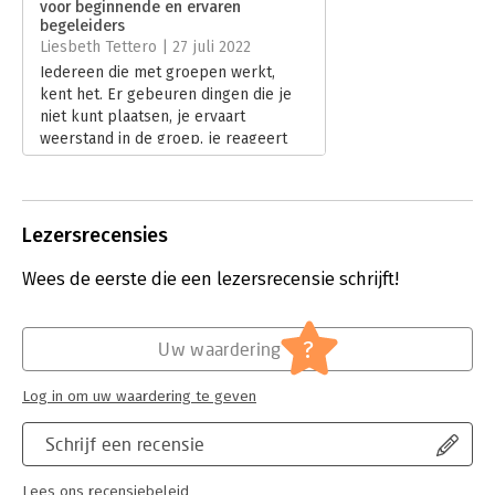
voor beginnende en ervaren
Hoofdrubriek:
Coaching en trainen
begeleiders
Liesbeth Tettero | 27 juli 2022
Iedereen die met groepen werkt,
kent het. Er gebeuren dingen die je
niet kunt plaatsen, je ervaart
weerstand in de groep, je reageert
heftig op die ene deelnemer die je
doet denken aan je autoritaire
manager van vroeger… Er gebeurt
van alles wat niet per se met het
Lezersrecensies
doel van de bijeenkomst te maken
heeft.
Wees de eerste die een lezersrecensie schrijft!
Lees verder
?
Uw waardering
Log in om uw waardering te geven
Schrijf een recensie
Lees ons recensiebeleid