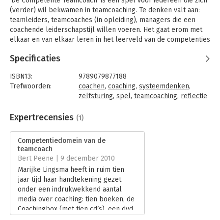
'De Competente Teamcoach' is een spel voor iedereen die zich
(verder) wil bekwamen in teamcoaching. Te denken valt aan:
teamleiders, teamcoaches (in opleiding), managers die een
coachende leiderschapstijl willen voeren. Het gaat erom met
elkaar en van elkaar leren in het leerveld van de competenties
van de teamcoach. Deze verkennen en eigen maken om met
Specificaties
veel plezier, kunde en vertrouwen als teamcoach te werken.
ISBN13:
9789079877188
Trefwoorden:
coachen
,
coaching
,
systeemdenken
,
zelfsturing
,
spel
,
teamcoaching
,
reflectie
Taal:
Nederlands
Bindwijze:
spel (H)
Expertrecensies
(1)
Aantal pagina's:
4
Uitgever:
VOF Lingsma & Boers
Competentiedomein van de
Druk:
1
teamcoach
Verschijningsdatum:
1-6-2010
Bert Peene | 9 december 2010
Marijke Lingsma heeft in ruim tien
Hoofdrubriek:
Coaching en trainen
jaar tijd haar handtekening gezet
onder een indrukwekkend aantal
media over coaching: tien boeken, de
Coachingbox (met tien cd’s), een dvd,
de Coachingskalender (in meerdere