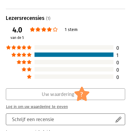
jaargangen) en twee spellen. De
competente teamcoach, dat kort
geleden verscheen, is spel nummer
Lezersrecensies
(1)
drie.
4.0
Lees verder
1 stem
van de 5
0
1
0
0
0
?
Uw waardering
Log in om uw waardering te geven
Schrijf een recensie