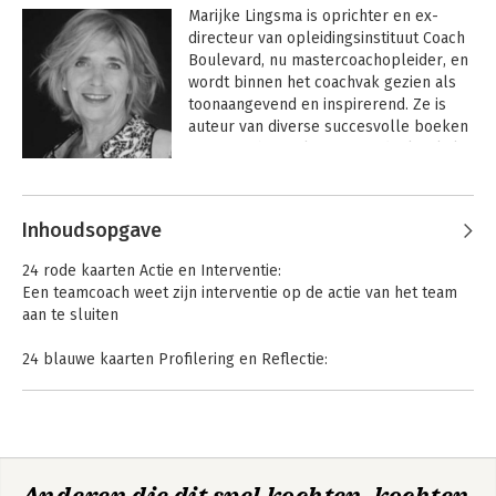
Marijke Lingsma is oprichter en ex-
directeur van opleidingsinstituut Coach 
Boulevard, nu mastercoachopleider, en 
wordt binnen het coachvak gezien als 
toonaangevend en inspirerend. Ze is 
auteur van diverse succesvolle boeken 
over coaching. Als systeemdenker kijkt 
ze integraal naar organisaties: naar het 
Andere boeken door Marijke
grotere geheel, in plaats van naar de 
Lingsma
afzonderlijke delen.
Inhoudsopgave
24 rode kaarten Actie en Interventie:
Een teamcoach weet zijn interventie op de actie van het team
aan te sluiten
24 blauwe kaarten Profilering en Reflectie:
Een teamcoach weet te verwoorden wat hij doet, waarom zo en
niet anders.,
24 groene kaarten Teamanalyse:
Iedere interventie is gebaseerd op een (snelle) Functionele
Analyse van knelpunten en ieders bijdrage om de lastige