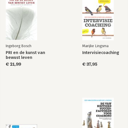
Bekijk alle boeken
Begrippenlijst
Uitleg (helpen) reflecteren
Uitleg systeemdenken
Uitleg deelcompetenties
Via de website www.decompetenteteamcoach.nl kunt u het
speelboord (voor een A3 printversie), individueel
scoreformulier en team scoreformulier, de award voor de
Ingeborg Bosch
Marijke Lingsma
winnaar gratis downloaden.
PRI en de kunst van
Intervisiecoaching
bewust leven
€ 21,99
€ 37,95