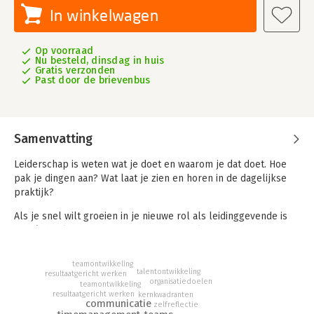
In winkelwagen
Op voorraad
Nu besteld, dinsdag in huis
Gratis verzonden
Past door de brievenbus
Samenvatting
Leiderschap is weten wat je doet en waarom je dat doet. Hoe
pak je dingen aan? Wat laat je zien en horen in de dagelijkse
praktijk?
Als je snel wilt groeien in je nieuwe rol als leidinggevende is
dit hét boek voor jou. Het geeft je simpele methodes en
stappen die werken. Die zorgen voor blijvende groei van jezelf
én van je teamleden.
teamontwikkeling
talentontwikkeling
resultaatgericht werken
Je vindt antwoorden op vragen als:
organisatiedoelen
teamontwikkeling
resultaatgericht werken
kernkwadranten
1. Hoe word je de baas over jouw agenda in plaats van
communicatie
zelfreflectie
andersom?