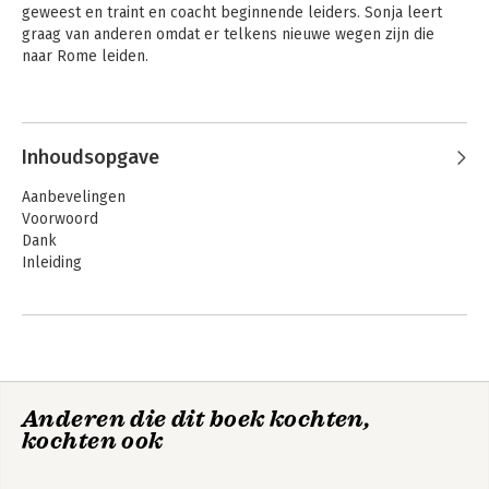
geweest en traint en coacht beginnende leiders. Sonja leert 
graag van anderen omdat er telkens nieuwe wegen zijn die 
naar Rome leiden.
Inhoudsopgave
Aanbevelingen
Voorwoord
Dank
Inleiding
Stap 1: Hoe word jij de baas over jouw agenda in plaats van
andersom?
Stap 2: Wie ben jij en waarom doe je wat je doet?
Stap 3: Wat is jouw visie op leiderschap? Hoe ga je om met
jouw eigen leidinggevende?
Anderen die dit boek kochten,
Stap 4: Waar staat jouw team en war staan jouw teamleden?
kochten ook
Stap 5: Hoe kom je van organisatiedoelen naar teamresultaten?
Slotoverpeinzing