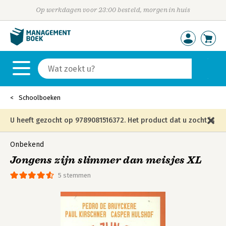
Op werkdagen voor 23:00 besteld, morgen in huis
Schoolboeken
U heeft gezocht op 9789081516372. Het product dat u zocht is
niet meer in die editie leverbaar en is vervangen door de
Onbekend
Jongens zijn slimmer dan meisjes XL
onderstaande editie.
5 stemmen