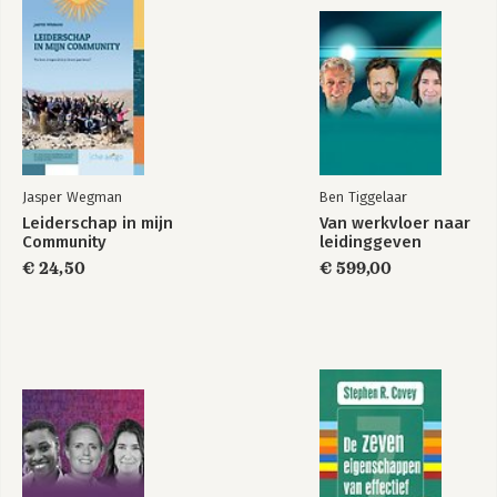
13. Van winstgedreven naar waardengedreven
14. Van ongenaakbaar naar kwetsbaar
15. Van veel naar weinig managers, van weinig naar veel
leiderschap
Jasper Wegman
Ben Tiggelaar
Leiderschap in mijn
Van werkvloer naar
Leidinggeven aan
Teamdynamiek
Community
leidinggeven
grote teams
€ 24,50
€ 599,00
Bekijk alle boeken