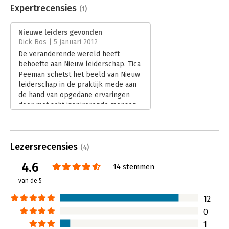
Uitgever:
VIStrainingen
Expertrecensies
(1)
Druk:
1
Verschijningsdatum:
29-11-2011
Nieuwe leiders gevonden
Dick Bos | 5 januari 2012
Hoofdrubriek:
Leiderschap
De veranderende wereld heeft
behoefte aan Nieuw leiderschap. Tica
Peeman schetst het beeld van Nieuw
leiderschap in de praktijk mede aan
de hand van opgedane ervaringen
door met acht inspirerende mensen
mee te lopen. Het boek ademt de
ambitie van de auteur uit om haar
droom te verwezenlijken om Nieuw
Lezersrecensies
Leiderschap te helpen zich te
(4)
ontwikkelen. De vraag is echter hoe
4.6
14 stemmen
je met deze Nieuwe leiderschapstijl
om kunt gaan in tijden van
van de 5
economische recessie of
maatschappelijke onrust. Een mooie
12
uitdaging voor de auteur om daar, in
0
een volgend artikel of boek, op in te
1
gaan!