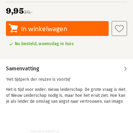
9,95
20,-
In winkelwagen
Nu besteld, woensdag in huis
Samenvatting
'Het tijdperk der reuzen is voorbij'
Het is tijd voor ander, nieuw leiderschap. De grote vraag is niet
of Nieuw Leiderschap nodig is, maar hoe het eruit ziet. Hoe kan
je als leider de omslag van angst naar vertrouwen, van imago
naar authenticiteit, van sturen op de inhoud naar sturen op
visie en resultaten maken?
In dit boek laat Tica Peeman zien hoe leiders dit kunnen doen.
Deel 1 bestaat uit vijftien 'blog-achtige' hoofdstukken die de
verbindend leiderschap