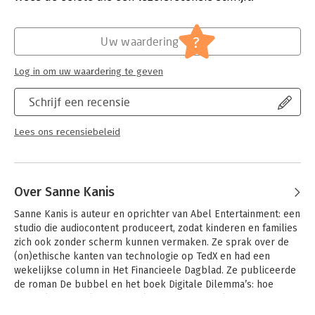
technologische tijdperk.
Druk:
1
Verschijningsdatum:
13-12-2021
?
Uw waardering
Hoofdrubriek:
IT-management / ICT
Log in om uw waardering te geven
Schrijf een recensie
Lees ons recensiebeleid
Over Sanne Kanis
Sanne Kanis is auteur en oprichter van Abel Entertainment: een 
studio die audiocontent produceert, zodat kinderen en families 
zich ook zonder scherm kunnen vermaken. Ze sprak over de 
(on)ethische kanten van technologie op TedX en had een 
wekelijkse column in Het Financieele Dagblad. Ze publiceerde 
de roman De bubbel en het boek Digitale Dilemma’s: hoe 
technologie ons leven beïnvloedt. Eerder werkte ze op 
strategische posities voor Google, Spotify en Booking.com.