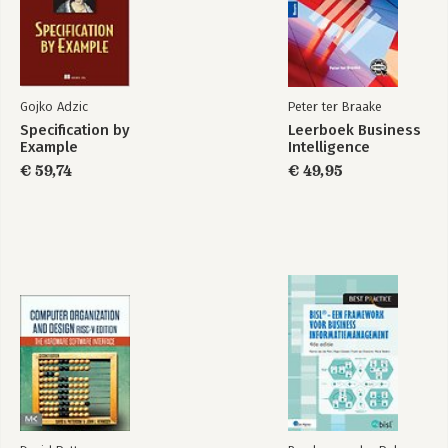
Postcodediscriminatie
Platformkoerier is de nieuwe koffieboer
De wereld-als-een-service
BIG TECH
Gojko Adzic
Peter ter Braake
Bepaalt Alphabet ons alfabet?
Specification by
Leerboek Business
Megalomaan
Example
Intelligence
Een fooi van vijf miljard
€ 59,74
€ 49,95
Een sociopaat met een sociaal platform
Noblesse oblige voor Booking.com
Slimme Zuck benoemt schijnraad van toezicht
Twitter: van gezellige Ierse pub naar arena vol agressie
Metaverse, de dystopische nachtmerrie
Facebook blijft tolerant voor trollen
ETHIEK & PRIVACY
Big Tech en de zeven hoofdzonden I
Big Tech en de zeven hoofdzonden II
Eerst het vreten, dan de moraal
Ethiek in de snelkookpan
Toezicht onder de huid
Een ethisch etiket voor bedrijven