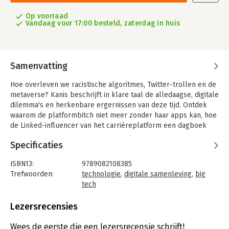
Op voorraad
Vandaag voor 17:00 besteld, zaterdag in huis
Samenvatting
Hoe overleven we racistische algoritmes, Twitter-trollen en de
metaverse? Kanis beschrijft in klare taal de alledaagse, digitale
dilemma's en herkenbare ergernissen van deze tijd. Ontdek
waarom de platformbitch niet meer zonder haar apps kan, hoe
de Linked-influencer van het carrièreplatform een dagboek
maakt en waarom demissionair minister De Jonge nooit bij een
Specificaties
tech-bedrijf was aangenomen.
Hoe kan het dat Big Tech steeds meer hoofdzonden begaat en
ISBN13:
9789082108385
dat Alphabet ons alfabet bepaalt? Kan technologie een
Trefwoorden:
technologie
,
digitale samenleving
,
big
oplossing zijn voor onze huidhonger, zorgen voor meer
tech
verbinding en onze (mentale) gezondheid verbeteren? Wat
Taal:
Nederlands
hebben Mark R. en Mark Z. gemeen? Het boek 'Digitale
Bindwijze:
paperback
Lezersrecensies
dilemma's: hoe technologie ons leven verandert' is onmisbaar
Aantal pagina's:
158
voor iedereen die op zoek is naar evenwicht in het
Uitgever:
DDMCA
Wees de eerste die een lezersrecensie schrijft!