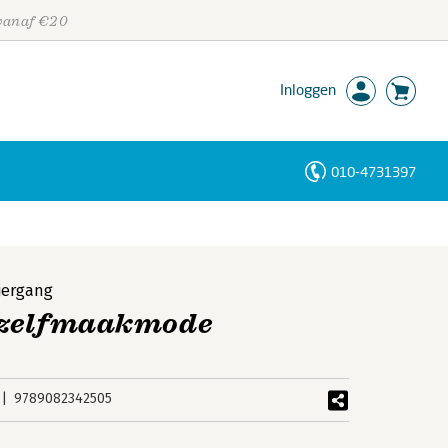
 vanaf €20
Inloggen
010-4731397
Personen
Trefwoorden
jergang
 zelfmaakmode
9789082342505