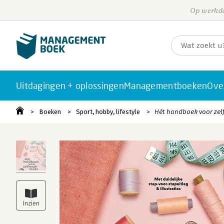
Op werkda
Uitdagingen + oplossingen
Managementboeken
Ove
Boeken
Sport, hobby, lifestyle
Hét handboek voor ze