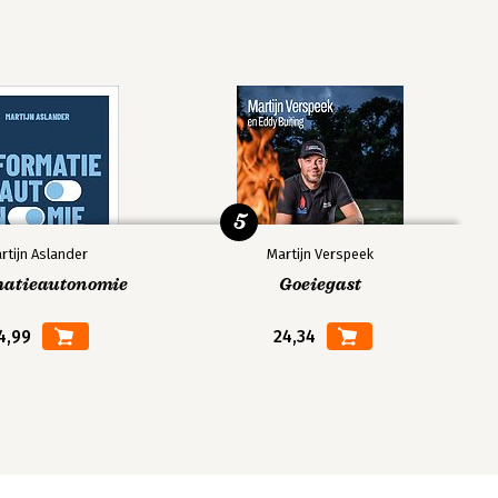
5
rtijn Aslander
Martijn Verspeek
matieautonomie
Goeiegast
4,99
24,34