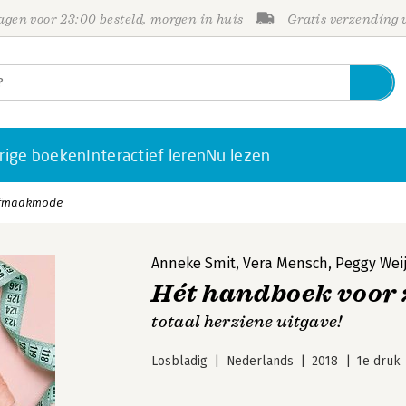
gen voor 23:00 besteld, morgen in huis
Gratis verzending
rige boeken
Interactief leren
Nu lezen
lfmaakmode
Anneke Smit
,
Vera Mensch
,
Peggy Wei
Hét handboek voor
totaal herziene uitgave!
Losbladig
Nederlands
2018
1e druk