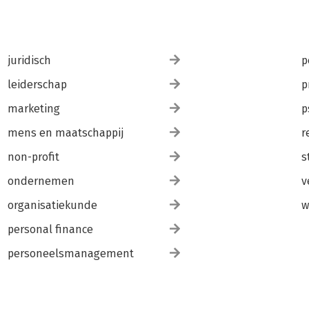
juridisch
p
leiderschap
p
marketing
p
mens en maatschappij
r
non-profit
s
ondernemen
v
organisatiekunde
w
personal finance
personeelsmanagement