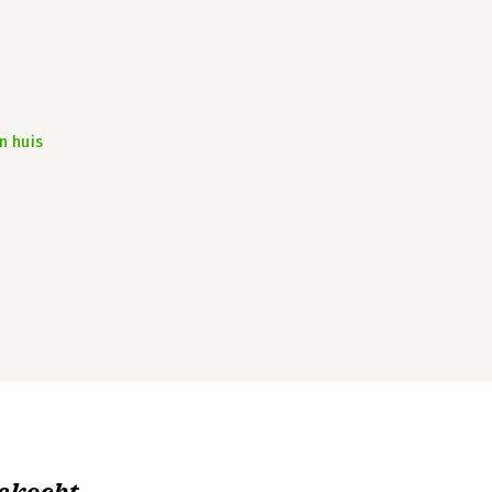
n huis
ekocht