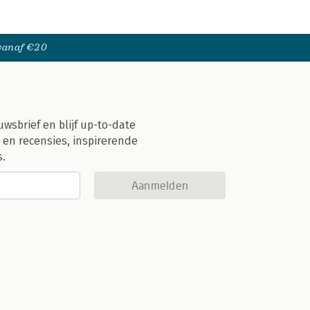
 vanaf €20
uwsbrief en blijf up-to-date
 en recensies, inspirerende
s.
Aanmelden