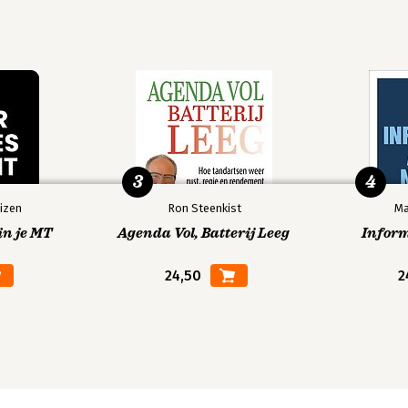
3
4
izen
Ron Steenkist
Ma
in je MT
Agenda Vol, Batterij Leeg
Infor
24,50
2