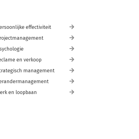
ersoonlijke effectiviteit
rojectmanagement
sychologie
eclame en verkoop
trategisch management
erandermanagement
erk en loopbaan