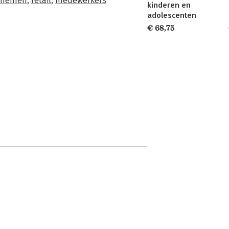
rnemen
,
retail
,
medewerkers
kinderen en
adolescenten
€ 68,75