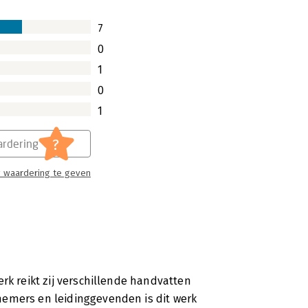
7
0
1
0
1
?
rdering
 waardering te geven
rk reikt zij verschillende handvatten
nemers en leidinggevenden is dit werk