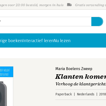
gen voor 23:00 besteld, morgen in huis
Gratis verzending
rige boeken
Interactief leren
Nu lezen
Maria Boelens Zweep
Klanten komen 
Verhoog de klantgerich
Paperback
Nederlands
201