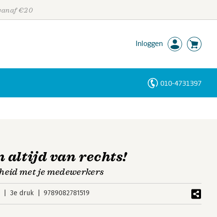
 vanaf €20
Inloggen
010-4731397
Personen
Trefwoorden
altijd van rechts!
theid met je medewerkers
8
3e druk
9789082781519