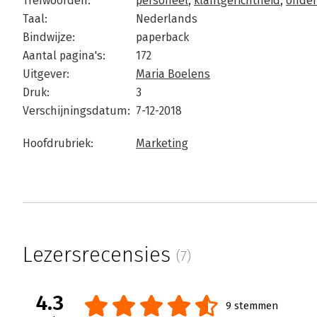
Trefwoorden:
personeel
,
klantgerichtheid
,
onde
Taal:
Nederlands
Bindwijze:
paperback
Aantal pagina's:
172
Uitgever:
Maria Boelens
Druk:
3
Verschijningsdatum:
7-12-2018
Hoofdrubriek:
Marketing
Lezersrecensies
(7)
4.3
9 stemmen