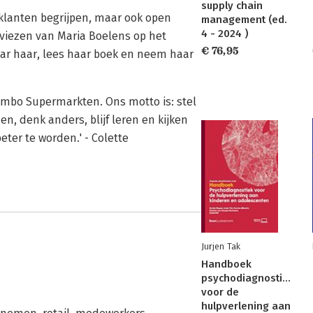
supply chain
 klanten begrijpen, maar ook open
management (ed.
4 - 2024 )
dviezen van Maria Boelens op het
€ 76,95
naar haar, lees haar boek en neem haar
 Jumbo Supermarkten. Ons motto is: stel
en, denk anders, blijf leren en kijken
eter te worden.' - Colette
Jurjen Tak
Handboek
psychodiagnostiek
voor de
hulpverlening aan