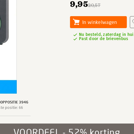
9,95
20,57
In winkelwagen
Nu besteld, zaterdag in hui
Past door de brievenbus
OPPOSITIE 3946
e positie: 66
VOORDEEL - 52% korting