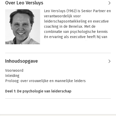
Over Leo Versluys
Leo Versluys (1962) is Senior Partner en 
verantwoordelijk voor 
leiderschapsontwikkeling en executive 
coaching in de Benelux. Met de 
combinatie van psychologische kennis 
én ervaring als executive heeft hij van 
zijn passie een succesvolle 
onderneming gemaakt in het adviseren 
en coachen van leiders op alle niveaus.
Inhoudsopgave
Voorwoord
Inleiding
Proloog: over vrouwelijke en mannelijke leiders
Deel 1: De psychologie van leiderschap
1. Wat is de kern van leiderschap?
2. Dit boek in de praktijk
3. Hoe werkt je Ego?
4. Zo neemt je Ego je in de maling