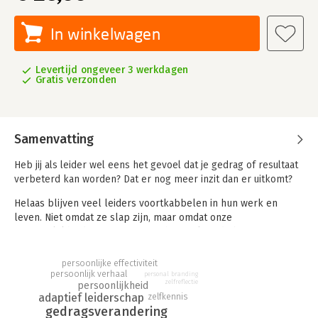
In winkelwagen
Levertijd ongeveer 3 werkdagen
Gratis verzonden
Samenvatting
Heb jij als leider wel eens het gevoel dat je gedrag of resultaat
verbeterd kan worden? Dat er nog meer inzit dan er uitkomt?
Helaas blijven veel leiders voortkabbelen in hun werk en
leven. Niet omdat ze slap zijn, maar omdat onze
persoonlijkheid ons constant op het verkeerde been zet
waardoor we een grote kans lopen om met ons leiderschap in
vaste patronen te raken. We hebben het vaak zelf niet eens in
persoonlijke effectiviteit
de gaten.
persoonlijk verhaal
personal branding
zelfreflectie
persoonlijkheid
adaptief leiderschap
zelfkennis
Dit boek zet jou als beginnende of (zeer) ervaren leider in
gedragsverandering
beweging en legt eenvoudig uit waarom jij en andere leiders