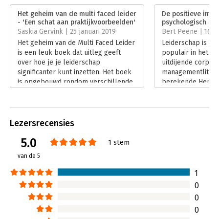
Verschijningsdatum:
14-5-2018
Het geheim van de multi faced leider
De positieve impa
- 'Een schat aan praktijkvoorbeelden'
psychologisch inz
Hoofdrubriek:
Leiderschap
Saskia Gervink | 25 januari 2019
Bert Peene | 16 
Het geheim van de Multi Faced Leider
Leiderschap is o
is een leuk boek dat uitleg geeft
populair in het s
over hoe je je leiderschap
uitdijende corpus
significanter kunt inzetten. Het boek
managementliterat
is opgebouwd rondom verschillende
berekende Henk D
ego-types die zichtbaar of
alleen al in dat ja
onzichtbaar schuil gaan in ons.
drieëntwintigduiz
Lees verder
boeken over leid
waren (en een kle
Lezersrecensies
het Nederlands) en
5.0
jaar later niet vee
1 stem
nieuwe loot is He
van de 5
Multi Faced Leider
Lees verder
1
0
0
0