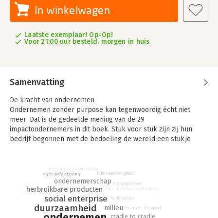
In winkelwagen
Laatste exemplaar! Op=Op!
Voor 21:00 uur besteld, morgen in huis
Samenvatting
De kracht van ondernemen
Ondernemen zonder purpose kan tegenwoordig écht niet
meer. Dat is de gedeelde mening van de 29
impactondernemers in dit boek. Stuk voor stuk zijn zij hun
bedrijf begonnen met de bedoeling de wereld een stukje
mooier te maken. Maar het blijkt dat ‘groen doen’ nog redelijk
wat voeten in de aarde heeft. Hoewel het ook een vliegwiel kan
zijn voor je bedrijf is de balans tussen commercieel succes en
persoonlijke ontwikkeling
business for good
succesfactoren
duurzame impact niet altijd makkelijk te vinden. Kies je elke
ondernemerschap
missiegedreven
dag voor donkergroen of mag het ook een keertje lichtgroen
herbruikbare producten
persoonlijke ontwikkeling
zijn als je dan sneller en meer impact kunt maken?
social enterprise
leiderschap
duurzaamheid
milieu
business for good
Gevestigde namen komen aan het woord, zoals Henk-Jan
ondernemen
cradle to cradle