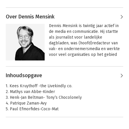
andere al betrokken geweest als eindredacteur. De ideale 
kandidaat dus. En ik was maar wat blij om aan dit project mee 
te werken! Het was ontzettend inspirerend om met de 
Over Dennis Mensink
ondernemers uit dit boek te spreken, hun energie te voelen en 
Dennis Mensink is twintig jaar actief in 
de verhalen op te pennen en te delen. En om uit de eerste 
de media en communicatie. Hij startte 
hand te horen dat eindelijk de tijd is aangebroken waarin een 
als journalist voor landelijke 
duurzame missie en impactvol ondernemen geen hordes, maar 
dagbladen, was (hoofd)redacteur van 
springplanken zijn.
vak- en ondernemersmedia en werkte 
voor veel organisaties op het gebied 
van PR en contentmarketing.

Andere boeken door Dennis
Dennis is sinds 2008 ondernemer. Hij is 
Inhoudsopgave
Mensink
oprichter van PR- en contentbureau 
Mediatic in Amsterdam, dat zowel 
1. Kees Kruythoff -the Livekindly co.
nationaal als internationaal 
2. Mathys van Abbe-Kinder
impactpartijen bijstaat met PR en 
3. Henk-Jan Beltman- Tony’s Chocolonely
contentmarketing. Dennis interviewde 
4. Patrique Zaman-Avy
honderden succesvolle ondernemers, 
5. Paul Efmorfides-Coco-Mat
onder meer voor de boeken die hij 
6. Jan-Govert van Gilst- Vibers
schreef, en is sinds 2022 mentor bij 
7. Jaap Korteweg-De Vegetarische Slager
nlgroeit.

8. Jasper Gabriëlse-Seepje