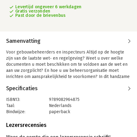
Levertijd ongeveer 6 werkdagen
Gratis verzonden
Past door de brievenbus
Samenvatting
Voor gebouwbeheerders en inspecteurs
Altijd op de hoogte
zijn van de laatste wet- en regelgeving? Weet u over welke
documenten u moet beschikken om te voldoen aan de wet en
aan uw zorgplicht? En hoe u uw beheersorganisatie moet
inrichten om aansprakelijkheid te voorkomen? In dit handzame
jaarboek worden alle wetten, normen en richtlijnen voor
Specificaties
bestaande gebouwen en gebouwgebonden installaties
omschreven. Op overzichtelijke wijze worden de
ISBN13:
9789082964875
beheeraspecten weergegeven zodat u inzicht heeft in alle
Taal:
Nederlands
wettelijke verplichtingen.
Bindwijze:
paperback
Aantal pagina's:
380
Uitgever:
Melford
Lezersrecensies
Druk:
1
Verschijningsdatum:
26-1-2026