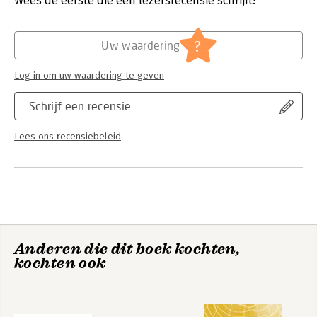
Wees de eerste die een lezersrecensie schrijft!
Hoofdrubriek:
Juridisch
Jongbloed:
Bouwrecht [aanneming van werk; UAV;
?
Uw waardering
aanbesteding; PPS;
ketenaansprakelijkheid]
Log in om uw waardering te geven
Serie:
Zakboek Wet- en regelgeving bestaande
gebouwen en installaties
Schrijf een recensie
Lees ons recensiebeleid
Anderen die dit boek kochten,
kochten ook