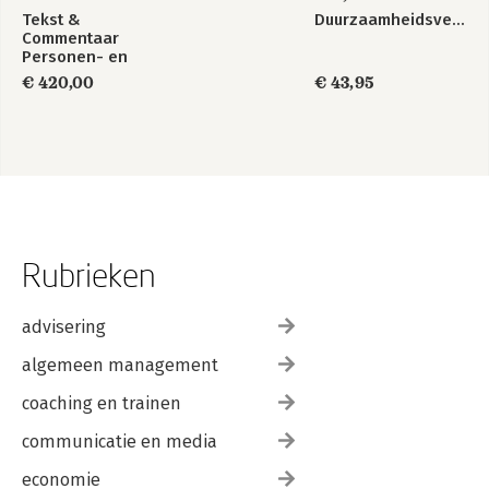
Tekst &
Duurzaamheidsverslaggeving
Commentaar
Personen- en
Familierecht
€ 420,00
€ 43,95
Rubrieken
advisering
algemeen management
coaching en trainen
communicatie en media
economie