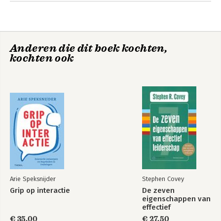
Andere boeken door Arie
Speksnijder
Anderen die dit boek kochten,
kochten ook
Grip op interactie
Grip op interactie
Arie Speksnijder
Stephen Covey
Grip op interactie
De zeven
eigenschappen van
effectief
leiderschap
€ 35,00
€ 27,50