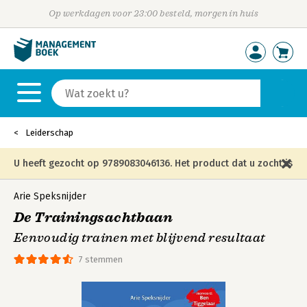
Op werkdagen voor 23:00 besteld, morgen in huis
Leiderschap
U heeft gezocht op 9789083046136. Het product dat u zocht is
niet meer in die editie leverbaar en is vervangen door de
Arie Speksnijder
De Trainingsachtbaan
onderstaande editie.
Eenvoudig trainen met blijvend resultaat
7 stemmen