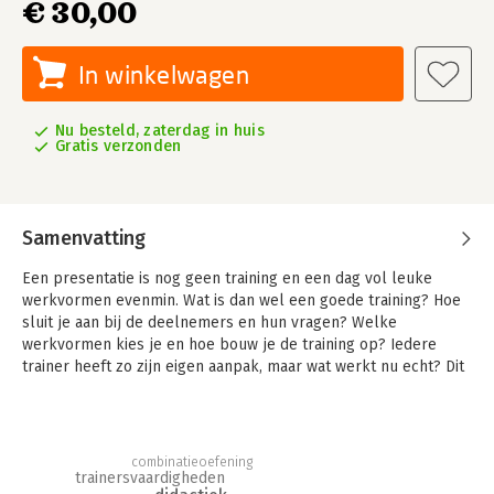
€ 30,00
In winkelwagen
Nu besteld, zaterdag in huis
Gratis verzonden
Samenvatting
Een presentatie is nog geen training en een dag vol leuke
werkvormen evenmin. Wat is dan wel een goede training? Hoe
sluit je aan bij de deelnemers en hun vragen? Welke
werkvormen kies je en hoe bouw je de training op? Iedere
trainer heeft zo zijn eigen aanpak, maar wat werkt nu echt? Dit
boek geeft antwoord op al deze vragen vanuit een verrassend
eenvoudige en inspirerende visie op de kern van het
trainersvak. Met de Trainingsachtbaan heb je een praktisch
model in handen voor het ontwerpen en uitvoeren van
combinatieoefening
trainingen. Stap voor stap ontdek je hoe je deelnemers mee
trainersvaardigheden