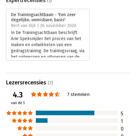
Expertrecensies
(1)
Druk:
4
Verschijningsdatum:
11-12-2024
De Trainingsachtbaan - 'Een zeer
degelijke, onmisbare, basis'
Hoofdrubriek:
Leiderschap
Bert van Dijk | 26 november 2020
In De Trainingsachtbaan beschrijft
Arie Speksnijder het proces van het
maken en ontwikkelen van een
gedragstraining. De trainingsvraag, via
het ontwerpen en uitvoeren van de
training tot en met de uiteindelijke
‘transfer' en ‘borging', dus het effect
van de training in de praktijk,
werkelijk alles komt aan de orde.
Lezersrecensies
(7)
Lees verder
4.3
7 stemmen
van de 5
5
1
0