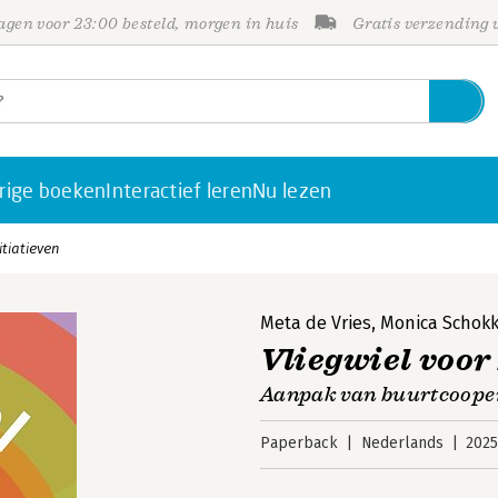
gen voor 23:00 besteld, morgen in huis
Gratis verzending
rige boeken
Interactief leren
Nu lezen
itiatieven
Meta de Vries
,
Monica Schok
Vliegwiel voor
Aanpak van buurtcooper
Paperback
Nederlands
202