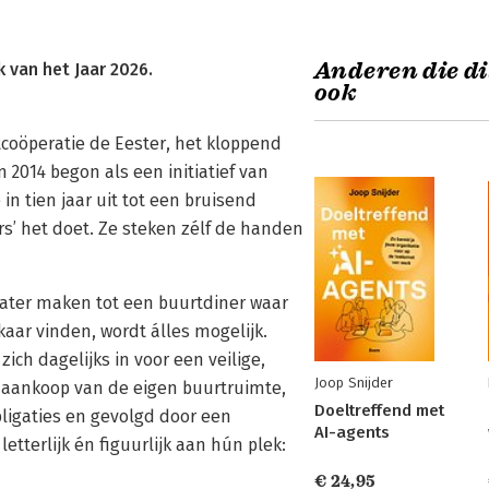
Anderen die di
 van het Jaar 2026.
ook
tcoöperatie de Eester, het kloppend
 2014 begon als een initiatief van
n tien jaar uit tot een bruisend
s’ het doet. Ze steken zélf de handen
eater maken tot een buurtdiner waar
aar vinden, wordt álles mogelijk.
h dagelijks in voor een veilige,
Joop Snijder
 aankoop van de eigen buurtruimte,
Doeltreffend met
bligaties en gevolgd door een
AI-agents
tterlijk én figuurlijk aan hún plek:
€ 24,95