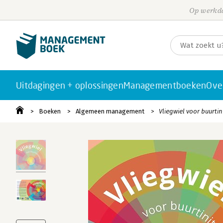
Op werkda
Uitdagingen + oplossingen
Managementboeken
Ove
Boeken
Algemeen management
Vliegwiel voor buurtin