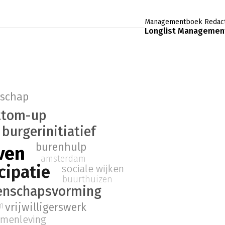
Managementboek Redact
Longlist Management
rschap
ttom-up
burgerinitiatief
burenhulp
ven
amsterdam
cipatie
sociale wijken
buurthuizen
nschapsvorming
m
vrijwilligerswerk
samenleving