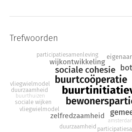
Trefwoorden
participatiesamenleving
eigenaa
wijkontwikkeling
bo
sociale cohesie
buurtcoöperatie
vliegwielmodel
buurtinitiatie
duurzaamheid
buurthuizen
bewonersparti
sociale wijken
vliegwielmodel
gemee
zelfredzaamheid
amsterda
duurzaamheid
participatie