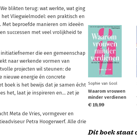
e blikten terug: wat werkte, wat ging
d het Vliegwielmodel: een praktisch en
ken. Met beproefde manieren om ideeën
 en successen met veel vrolijkheid te
 initiatiefnemer die een gemeenschap
zoekt naar werkende vormen van
volle projecten wil steunen: de
 je nieuwe energie én concrete
Sophie van Gool
t boek is het bewijs dat je samen écht
Waarom vrouwen
 het, laat je inspireren en… zet je
minder verdienen
€ 19,99
racht Meta de Vries, vormgever en
eadviseur Petra Hoogerwerf. Alle drie
Dit boek staat o