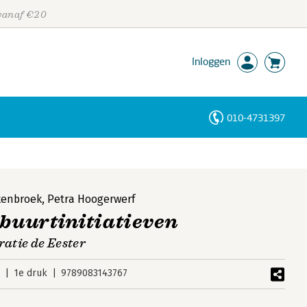
 vanaf €20
Inloggen
010-4731397
Personen
Trefwoorden
kenbroek
,
Petra Hoogerwerf
 buurtinitiatieven
atie de Eester
5
1e druk
9789083143767