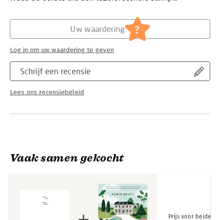
Hoofdrubriek:
Literatuur en romans
Serie:
boek.-’n Blog, deel II
?
Uw waardering
Log in om uw waardering te geven
Schrijf een recensie
Lees ons recensiebeleid
Vaak samen gekocht
Prijs voor beide