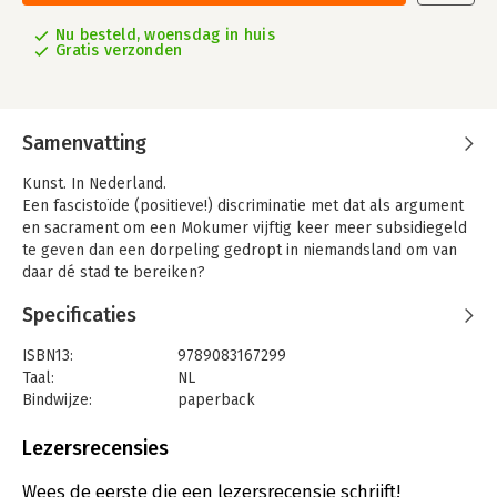
Nu besteld, woensdag in huis
Gratis verzonden
Samenvatting
Kunst. In Nederland.
Een fascistoïde (positieve!) discriminatie met dat als argument
en sacrament om een Mokumer vijftig keer meer subsidiegeld
te geven dan een dorpeling gedropt in niemandsland om van
daar dé stad te bereiken?
Dit deel vertelt wat zij meer is…
Specificaties
ISBN13:
9789083167299
Taal:
NL
Bindwijze:
paperback
Aantal pagina's:
446
Uitgever:
Elix Uitgevers
Lezersrecensies
Druk:
1
Verschijningsdatum:
13-8-2024
Wees de eerste die een lezersrecensie schrijft!