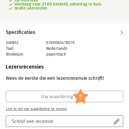
Op voorraad
Vandaag voor 21:00 besteld, zaterdag in huis
Gratis verzonden
Specificaties
ISBN13:
9789083478579
Taal:
Nederlands
Bindwijze:
paperback
Uitgever:
Academic Store
Druk:
1
Lezersrecensies
Verschijningsdatum:
1-11-2025
Wees de eerste die een lezersrecensie schrijft!
Hoofdrubriek:
Juridisch
Jongbloed:
Omgevingsrecht
Serie:
Serie Vastgoed Opleidingen
?
Uw waardering
Log in om uw waardering te geven
Schrijf een recensie