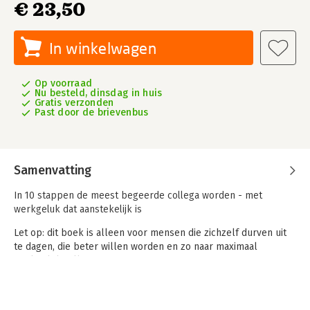
€ 23,50
In winkelwagen
Op voorraad
Nu besteld, dinsdag in huis
Gratis verzonden
Past door de brievenbus
Samenvatting
In 10 stappen de meest begeerde collega worden - met
werkgeluk dat aanstekelijk is
Let op: dit boek is alleen voor mensen die zichzelf durven uit
te dagen, die beter willen worden en zo naar maximaal
werkgeluk willen groeien.
Geen gebakken lucht of ‘blijf gewoon jezelf’-adviezen. Wel 10
confronterende, praktische stappen om de meest begeerlijke