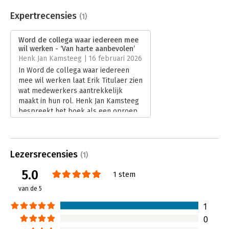
Aantal pagina's:
176
Uitgever:
Pagina 42 Publishing Partners
Expertrecensies
(1)
Druk:
1
Verschijningsdatum:
5-12-2025
Word de collega waar iedereen mee
wil werken - ‘Van harte aanbevolen’
Hoofdrubriek:
Persoonlijke effectiviteit
,
Werk en
Henk Jan Kamsteeg | 16 februari 2026
loopbaan
In Word de collega waar iedereen
mee wil werken laat Erik Titulaer zien
wat medewerkers aantrekkelijk
maakt in hun rol. Henk Jan Kamsteeg
bespreekt het boek als een oproep
aan iedereen op de werkvloer: neem
eigenaarschap, blijf groeien en word
de collega op wie anderen écht
kunnen bouwen.
Lezersrecensies
(1)
Lees verder
5.0
1 stem
van de 5
1
0