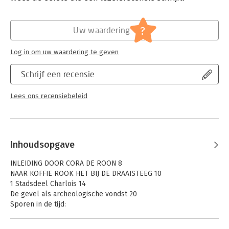
fotografie. En meer dan dat: dit boek nodigt uit om de stad met
Hoofdrubriek:
Geschiedenis
,
Jeugd
,
Literatuur en
nieuwe ogen te bekijken en zelf op zoek te gaan naar sporen
romans
?
van het verleden.
Uw waardering
Log in om uw waardering te geven
Schrijf een recensie
Lees ons recensiebeleid
Inhoudsopgave
INLEIDING DOOR CORA DE ROON 8
NAAR KOFFIE ROOK HET BIJ DE DRAAISTEEG 10
1 Stadsdeel Charlois 14
De gevel als archeologische vondst 20
Sporen in de tijd:
2 Stadsdeel Feijenoord 26
PORTRET THEO EN NEL VAN DER HAM 32