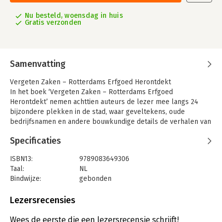
Nu besteld, woensdag in huis
Gratis verzonden
Samenvatting
Vergeten Zaken – Rotterdams Erfgoed Herontdekt
In het boek ‘Vergeten Zaken – Rotterdams Erfgoed
Herontdekt’ nemen achttien auteurs de lezer mee langs 24
bijzondere plekken in de stad, waar geveltekens, oude
bedrijfsnamen en andere bouwkundige details de verhalen van
vroegere bewoners en bedrijven vertellen. Samen schetsen
Specificaties
deze verhalen een levendig beeld van het Rotterdam van toen:
waar mensen in geloofden, hoe zij hun vrije tijd besteedden en
ISBN13:
9789083649306
waarmee zij hun brood verdienden.Naast deze 24 hoofdstukken
Taal:
NL
bevat het boek een uitgebreide catalogus van ruim 150 andere
Bindwijze:
gebonden
‘vergeten zaken’, aangevuld met rubrieken waarin enkele
Aantal pagina's:
272
bijzondere voorbeelden worden uitgelicht. Zo vormt het boek
Uitgever:
Studio Rashkov
Lezersrecensies
niet alleen een inspirerende wandeling door het verleden,
Druk:
2
maar ook een waardevol naslagwerk voor liefhebbers van
Verschijningsdatum:
23-12-2025
Wees de eerste die een lezersrecensie schrijft!
Rotterdamse geschiedenis, architectuur, typografie en