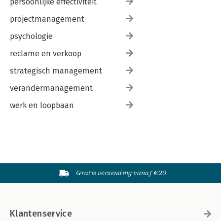
persoonlijke effectiviteit
De schrijvers 266
De bronnen 270
projectmanagement
Het team 272
Sponsoren en donateurs 272
psychologie
reclame en verkoop
strategisch management
verandermanagement
werk en loopbaan
Gratis verzending vanaf €20
Klantenservice