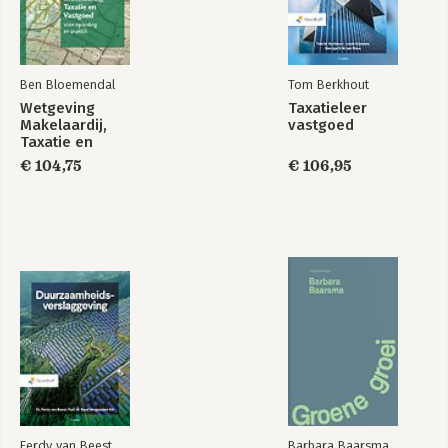
Ben Bloemendal
Tom Berkhout
Wetgeving
Taxatieleer
Makelaardij,
vastgoed
Taxatie en
Vastgoed. Editie
€ 104,75
€ 106,95
2026-2027
Ferdy van Beest
Barbara Baarsma