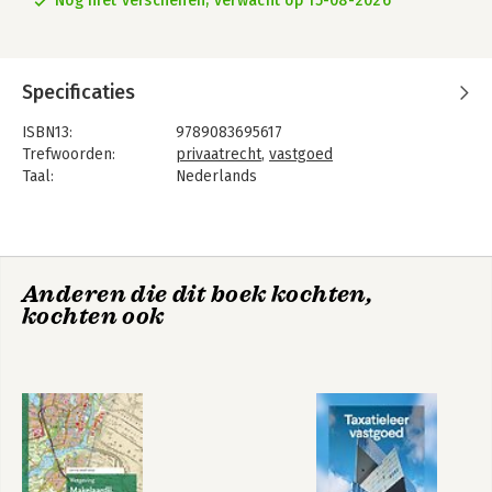
Nog niet verschenen, verwacht op 15-08-2026
Specificaties
ISBN13:
9789083695617
Trefwoorden:
privaatrecht
,
vastgoed
Taal:
Nederlands
Bindwijze:
paperback
Uitgever:
Academic Store
Verschijningsdatum:
15-8-2026
Hoofdrubriek:
Economie
,
Juridisch
Anderen die dit boek kochten,
Jongbloed:
Onroerend goed recht [vastgoed]
kochten ook
Serie:
Vastgoed Opleidingen