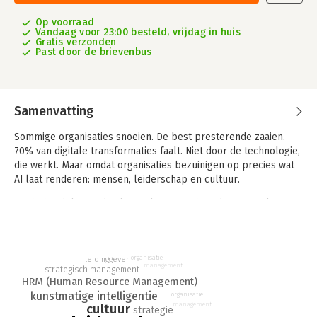
Op voorraad
Vandaag voor 23:00 besteld, vrijdag in huis
Gratis verzonden
Past door de brievenbus
Samenvatting
Sommige organisaties snoeien. De best presterende zaaien.
70% van digitale transformaties faalt. Niet door de technologie,
die werkt. Maar omdat organisaties bezuinigen op precies wat
AI laat renderen: mensen, leiderschap en cultuur.
We behandelen technologie als een technisch vraagstuk. We
snoeien in lagen, rollen systemen uit en verwachten oogst.
Maar zonder voorbereide grond sloeg het zaad nooit aan.
Medewerkers haken af, weerstand groeit en de beloofde
organisatie
waarde verdampt.
leidinggeven
management
strategisch management
HRM (Human Resource Management)
Dit boek laat zien wat de uitzonderingen anders doen. Geen
kunstmatige intelligentie
organisatie
hype, geen stappenplan dat morgen verouderd is, maar een
management
cultuur
strategie
helder reflectiekader gebaseerd op zeventig jaar