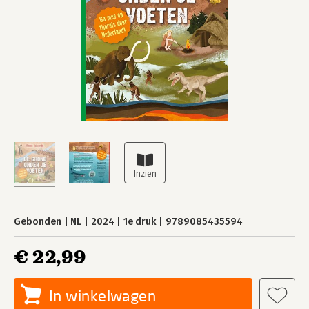
Gebonden
NL
2024
1e druk
9789085435594
€ 22,99
In winkelwagen