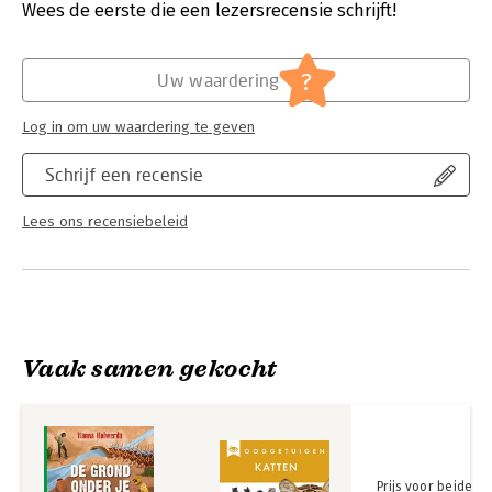
Nederland.
Verschijningsdatum:
15-9-2024
Wees de eerste die een lezersrecensie schrijft!
Hanna Holwerda schrijft kinderboeken over o.a. science en de
Hoofdrubriek:
Jeugd
natuur. Zij maakt ingewikkelde onderwerpen inzichtelijk en
?
Uw waardering
combineert dat met prikkelende opdrachten/proefjes.
Log in om uw waardering te geven
Schrijf een recensie
Lees ons recensiebeleid
Vaak samen gekocht
Prijs voor beide