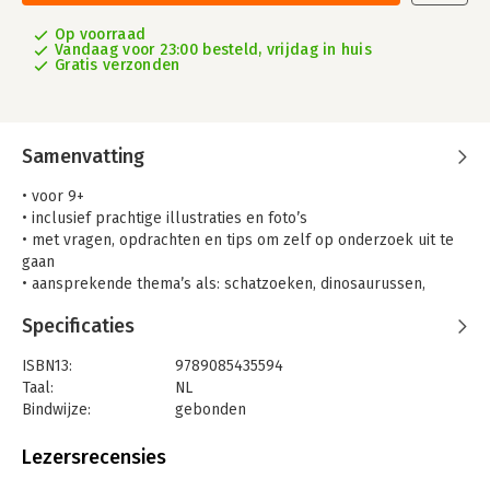
Op voorraad
Vandaag voor 23:00 besteld, vrijdag in huis
Gratis verzonden
Samenvatting
• voor 9+
• inclusief prachtige illustraties en foto’s
• met vragen, opdrachten en tips om zelf op onderzoek uit te
gaan
• aansprekende thema’s als: schatzoeken, dinosaurussen,
fossielen, bijzondere vondsten
Specificaties
• zeer bruikbaar voor in het onderwijs!
Duik in de grond onder je voeten en ga laag voor laag terug in
ISBN13:
9789085435594
de tijd.
Taal:
NL
Want: die grond onder je voeten heeft veel te vertellen …
Bindwijze:
gebonden
Dit boek neemt kinderen mee op een tijdreis naar het
Aantal pagina's:
128
verleden. Niet het verleden van ver weg, maar van dichtbij: de
Uitgever:
Columbus
Lezersrecensies
archeologische geschiedenis en de natuurhistorie van
Druk:
1