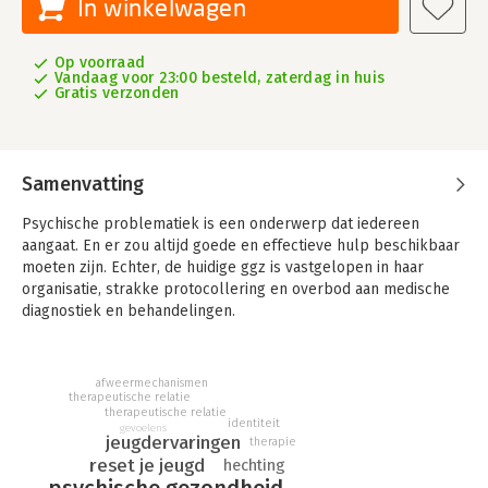
In winkelwagen
Op voorraad
Vandaag voor 23:00 besteld, zaterdag in huis
Gratis verzonden
Samenvatting
Psychische problematiek is een onderwerp dat iedereen
aangaat. En er zou altijd goede en effectieve hulp beschikbaar
moeten zijn. Echter, de huidige ggz is vastgelopen in haar
organisatie, strakke protocollering en overbod aan medische
diagnostiek en behandelingen.
Dit boek biedt oplossingen en handvatten voor noodzakelijke
veranderingen. Het geeft inzicht in wat eigenlijk iedereen zou
afweermechanismen
moeten weten over psychische problematiek. De focus ligt
therapeutische relatie
daarbij op de werkelijke, basale oorzaken van psychische
therapeutische relatie
identiteit
gevoelens
problemen, die vaak universeel zijn. Nieuw is het model van
jeugdervaringen
therapie
emotionele belasting, waarbij elke vorm van problematiek kan
reset je jeugd
hechting
worden beschreven als mate van emotionele belasting. We