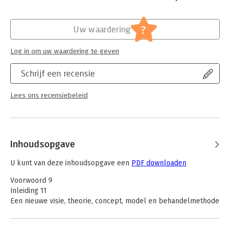
Janneke Luteyn heeft zich als psycholoog op meerdere
Hoofdrubriek:
Psychologie
terreinen ontwikkeld en de methode ‘Reset je jeugd’ is in de
?
Uw waardering
afgelopen 25 jaar ontstaan.
Log in om uw waardering te geven
Schrijf een recensie
Lees ons recensiebeleid
Inhoudsopgave
U kunt van deze inhoudsopgave een
PDF downloaden
Voorwoord 9
Inleiding 11
Een nieuwe visie, theorie, concept, model en behandelmethode
12
Hoofdstuk 1.