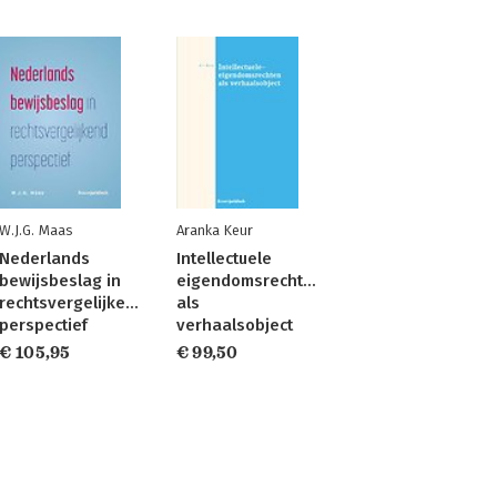
W.J.G. Maas
Aranka Keur
Nederlands
Intellectuele
bewijsbeslag in
eigendomsrechten
rechtsvergelijkend
als
perspectief
verhaalsobject
€ 105,95
€ 99,50