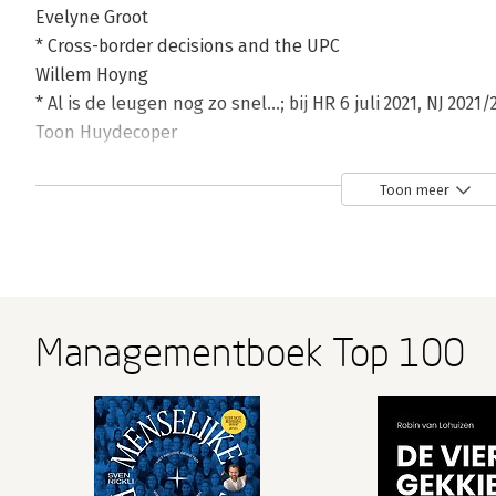
Evelyne Groot
* Cross-border decisions and the UPC
Willem Hoyng
* Al is de leugen nog zo snel...; bij HR 6 juli 2021, NJ 2021/
Toon Huydecoper
* Een rechterlijk bevel of verbod is pas effectief als e
Ton Jongbloed
Toon meer
* Mythologische feniks aangetroffen in Nederlands octr
nationale octrooiprocedure en een procedure bij het Eu
Gertjan Kuipers
* Bewijsmaatregelen unlimited
Wim Maas
Managementboek Top 100
* Bewijsbeslag in België
Paul Maeyaert
* Moet de soep van C-688/17 Bayer/Richter wel zo heet g
opgediend?
Robert van Peursem