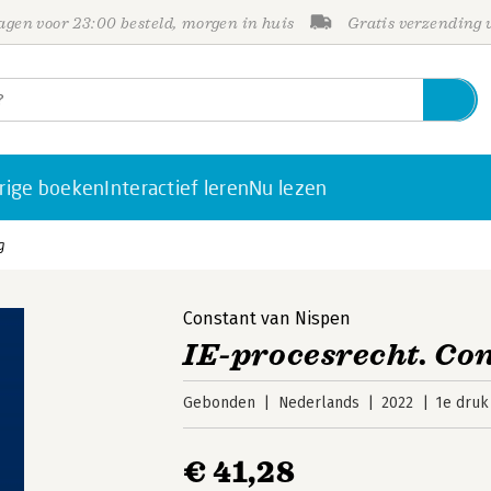
gen voor 23:00 besteld, morgen in huis
Gratis verzending
rige boeken
Interactief leren
Nu lezen
g
Constant van Nispen
IE-procesrecht. Co
Gebonden
Nederlands
2022
1e druk
€ 41,28