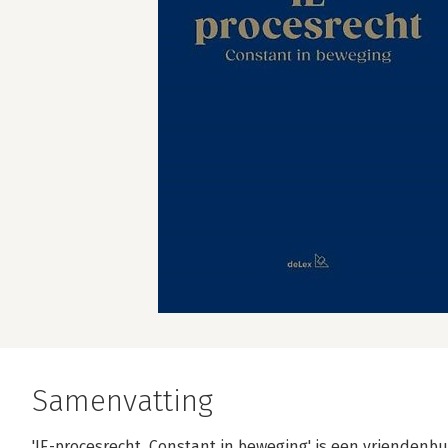
Samenvatting
'IE-procesrecht. Constant in beweging' is een vriendenb