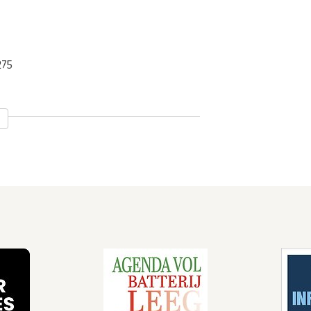
275
r een dwangsom aan is verbonden
ooipolder? De verhouding tussen een
ropees Octrooi Bureau
egeten worden als deze lijkt