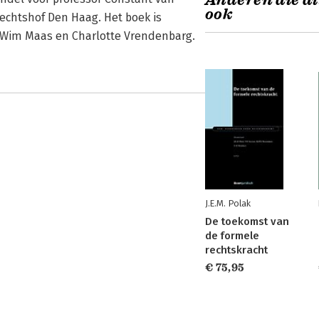
Anderen die di
ook
rechtshof Den Haag. Het boek is
 Wim Maas en Charlotte Vrendenbarg.
J.E.M. Polak
De toekomst van
de formele
rechtskracht
€ 75,95