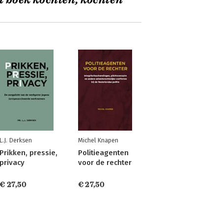
t boek kochten, kochten
L.J. Derksen
Michel Knapen
Prikken, pressie,
Politieagenten
privacy
voor de rechter
€ 27,50
€ 27,50