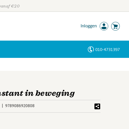
 vanaf €20
Inloggen
010-4731397
Personen
Trefwoorden
nstant in beweging
9789086920808