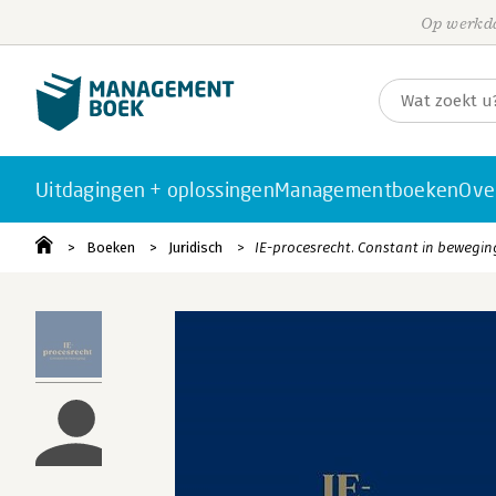
Op werkda
Uitdagingen + oplossingen
Managementboeken
Ove
Boeken
Juridisch
IE-procesrecht. Constant in bewegin