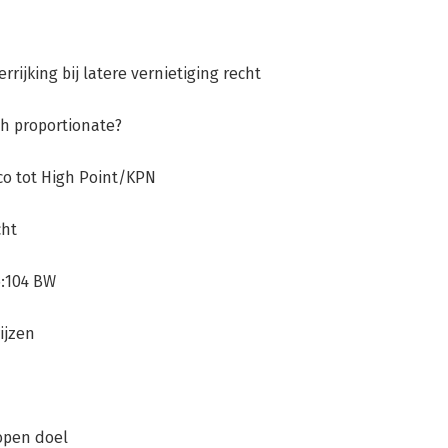
rijking bij latere vernietiging recht
ch proportionate?
co tot High Point/KPN
cht
6:104 BW
ijzen
 open doel