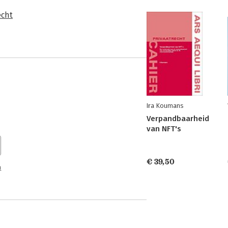
echt
Ira Koumans
Verpandbaarheid
van NFT's
€ 39,50
n