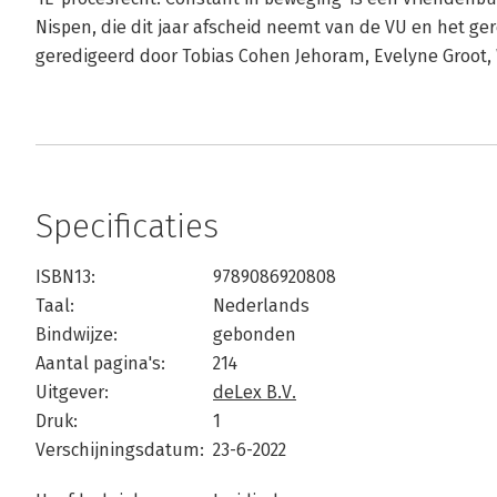
Nispen, die dit jaar afscheid neemt van de VU en het ge
geredigeerd door Tobias Cohen Jehoram, Evelyne Groot,
Specificaties
ISBN13:
9789086920808
Taal:
Nederlands
Bindwijze:
gebonden
Aantal pagina's:
214
Uitgever:
deLex B.V.
Druk:
1
Verschijningsdatum:
23-6-2022