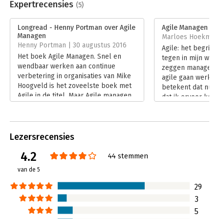
Uitgever:
Van Duuren Management
Expertrecensies
(5)
Druk:
1
Verschijningsdatum:
14-1-2017
Longread - Henny Portman over Agile
Agile Managen
Managen
Marloes Hoekman 
Hoofdrubriek:
Algemeen management
Henny Portman | 30 augustus 2016
Agile: het begrip
Het boek Agile Managen. Snel en
tegen in mijn werk
wendbaar werken aan continue
zeggen managers:
verbetering in organisaties van Mike
agile gaan werken
Hoogveld is het zoveelste boek met
betekent dat nu e
Agile in de titel. Maar Agile managen
dat ik ervoor koo
is zeker geen boek om links te laten
verdiepen in het 
liggen.
toch wel het beel
Lees verder
een hippe manage
Lezersrecensies
was benieuwd of m
lezen van dit boe
4.2
44 stemmen
Lees verder
van de 5
29
3
5