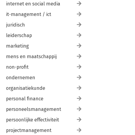
14.1 Agile management: terug naar de kern
internet en social media
14.2 Succesvol de transformatie realiseren
14.3 Tot slot
it-management / ict
juridisch
Agile Assessment: test de agility van jouw organisatie!
Bronnen van inspiratie
leiderschap
Over de auteur
Noten
marketing
Index
mens en maatschappij
non-profit
ondernemen
organisatiekunde
personal finance
personeelsmanagement
persoonlijke effectiviteit
projectmanagement