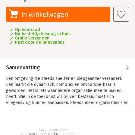
In winkelwagen
Op voorraad
Nu besteld, dinsdag in huis
Gratis verzonden
Past door de brievenbus
Samenvatting
Een omgeving die steeds sneller en diepgaander verandert.
Een markt die dynamisch, complex en onvoorspelbaar is
geworden. Het is iets waar iedere organisatie mee te maken
heeft. Wie in de toekomst wil blijven bestaan, moet zich
vliegensvlug kunnen aanpassen. Steeds meer organisaties zien
in dat hun traditionele manier van werken tekortschiet. Het
ontbreekt hun aan agility.
In dit boek laat agility-expert Mike Hoogveld zien wat we
hypothesen
kunnen leren van slimme start-ups en andere succesvolle
pivoteren
minimum viable product
prioriteren