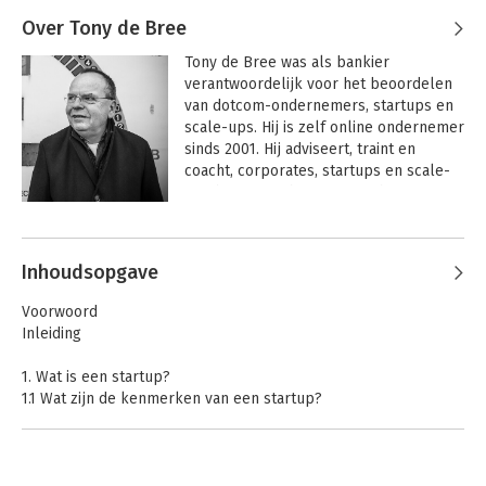
Over Tony de Bree
Tony de Bree was als bankier 
verantwoordelijk voor het beoordelen 
van dotcom-ondernemers, startups en 
scale-ups. Hij is zelf online ondernemer 
sinds 2001. Hij adviseert, traint en 
coacht, corporates, startups en scale-
ups binnen en buiten Fintech. Hij is 
auteur van 'Dagboek van een bankier', 
Andere boeken door Tony de Bree
'Dinosauriër of krokodil' en 'Geld 
verdienen met jezelf'.
Inhoudsopgave
Voorwoord
Inleiding
1. Wat is een startup?
1.1 Wat zijn de kenmerken van een startup?
1.2 Hoe bouw je een schaalbare startup?
1.3 Hoe ziet de levenscyclus van een onderneming eruit?
1.4 Wat zijn de ontwikkelfasen van een succesvolle startup?
In het kort