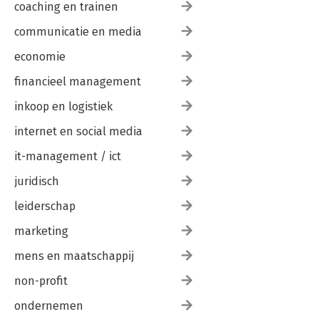
coaching en trainen
Bijlage 2: Literatuurlijst
Bijlage 3: Noten
communicatie en media
Over de auteur
economie
financieel management
inkoop en logistiek
internet en social media
it-management / ict
juridisch
leiderschap
marketing
mens en maatschappij
non-profit
ondernemen