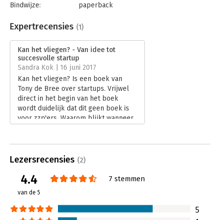
Bindwijze:
paperback
Basecamp.
Aantal pagina's:
160
'Een praktische handleiding in het succesvol opzetten en
Uitgever:
Van Duuren Management
Expertrecensies
(1)
opschalen van een onderneming. Het attendeert je op
Druk:
1
veelvoorkomende fouten en helpt jouw idee tot werkelijkheid
Verschijningsdatum:
20-4-2017
Kan het vliegen? - Van idee tot
te maken.' - Niels Turfboer, Managing Director Benelux,
succesvolle startup
Spotcap.
Hoofdrubriek:
Strategisch management
Sandra Kok | 16 juni 2017
'Een boek over de héle startupweg met duidelijke
Kan het vliegen? Is een boek van
voorbeelden uit de praktijk, top! Dit boek had mij aan het begin
Tony de Bree over startups. Vrijwel
van mijn ondernemerscarrière veel handvatten kunnen geven.'
direct in het begin van het boek
- Marjolein Oomen, CEO Double Dutch Lingerie.
wordt duidelijk dat dit geen boek is
voor zzp'ers. Waarom blijkt wanneer
je verder leest.
Lees verder
Lezersrecensies
(2)
4.4
7 stemmen
van de 5
5