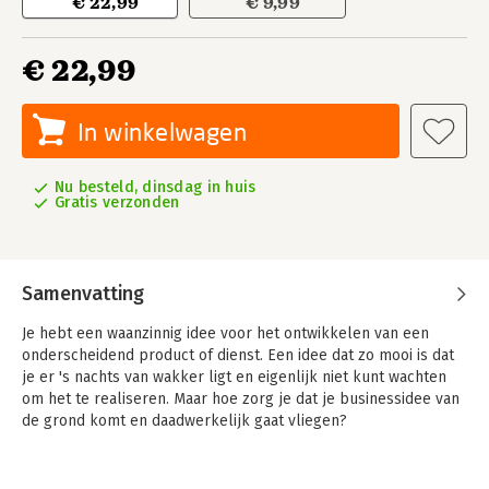
€ 22,99
€ 9,99
€ 22,99
In winkelwagen
Nu besteld, dinsdag in huis
Gratis verzonden
Samenvatting
Je hebt een waanzinnig idee voor het ontwikkelen van een
onderscheidend product of dienst. Een idee dat zo mooi is dat
je er 's nachts van wakker ligt en eigenlijk niet kunt wachten
om het te realiseren. Maar hoe zorg je dat je businessidee van
de grond komt en daadwerkelijk gaat vliegen?
Tony de Bree weet als online ondernemer, jurylid van o.a. de
Dutch Fintech Awards en voormalig bankier welke factoren van