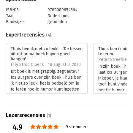
ISBN13:
9789089654564
Taal:
Nederlands
Bindwijze:
gebonden
Aantal pagina's:
176
Uitgever:
Van Duuren Management
Expertrecensies
(4)
Druk:
1
Verschijningsdatum:
31-1-2020
Thuis ben ik niet zo leuk! - 'De lessen
Thuis ben ik niet
uit dit prima boek blijven goed
te leren
Hoofdrubriek:
Marketing
hangen'
Peter Streefkerk |
Elly Stroo Cloeck | 18 augustus 2020
In zijn boek Thuis 
Dit boek is niet grappig, zegt auteur
laat Jos Burgers zi
Jos Burgers over zijn boek Thuis ben
inkoper, je klante
ik niet zo leuk, het is bedoeld om je
toch kunt vinden 
te leren hoe je humor kunt inzetten
beetje humor. Of d
in je klantcontacten. En hoe je dat
aanbestedingen e
vooral niet moet doen.
laten we maar eve
Lees verder
Lees verder
Lezersrecensies
(1)
4.9
9 stemmen