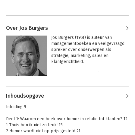
Over Jos Burgers
Jos Burgers (1951) is auteur van 
managementboeken en veelgevraagd 
spreker over onderwerpen als

strategie, marketing, sales en 
klantgerichtheid.

Na een universitaire studie 
Bedrijfseconomie met als specialisatie 
Andere boeken door Jos Burgers
Marketing Management was Jos ruim 
tien jaar hogeschooldocent marketing. 
Inhoudsopgave
Na die periode adviseerde hij 
gedurende een tiental jaren 
Inleiding 9
organisaties van uiteenlopende aard en 
omvang op het terrein van strategie, 
Deel 1: Waarom een boek over humor in relatie tot klanten? 12
marketing en klantgerichtheid.

1 Thuis ben ik niet zo leuk! 15
2 Humor wordt niet op prijs gesteld 21
Tegenwoordig richt Jos zich volledig op 