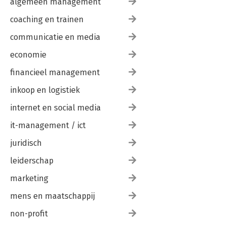
Epiloog 277
algemeen management
Literatuur 282
coaching en trainen
Register 289
communicatie en media
economie
financieel management
inkoop en logistiek
internet en social media
it-management / ict
juridisch
leiderschap
marketing
mens en maatschappij
non-profit