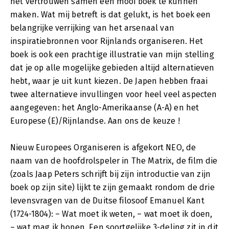
het vertrouwen samen een mooi boek te kunnen
maken. Wat mij betreft is dat gelukt, is het boek een
belangrijke verrijking van het arsenaal van
inspiratiebronnen voor Rijnlands organiseren. Het
boek is ook een prachtige illustratie van mijn stelling
dat je op alle mogelijke gebieden altijd alternatieven
hebt, waar je uit kunt kiezen. De Japen hebben fraai
twee alternatieve invullingen voor heel veel aspecten
aangegeven: het Anglo-Amerikaanse (A-A) en het
Europese (E)/Rijnlandse. Aan ons de keuze !
Nieuw Europees Organiseren is afgekort NEO, de
naam van de hoofdrolspeler in The Matrix, de film die
(zoals Jaap Peters schrijft bij zijn introductie van zijn
boek op zijn site) lijkt te zijn gemaakt rondom de drie
levensvragen van de Duitse filosoof Emanuel Kant
(1724-1804): – Wat moet ik weten, – wat moet ik doen,
– wat mag ik hopen. Een soortgelijke 3-deling zit in dit