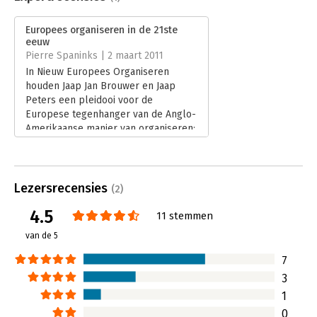
Druk:
2
Verschijningsdatum:
19-2-2021
Europees organiseren in de 21ste
eeuw
Hoofdrubriek:
Organisatiekunde
Pierre Spaninks | 2 maart 2011
In Nieuw Europees Organiseren
houden Jaap Jan Brouwer en Jaap
Peters een pleidooi voor de
Europese tegenhanger van de Anglo-
Amerikaanse manier van organiseren:
gebaseerd op vakmanschap,
verbinding en vertrouwen.
Lees verder
Lezersrecensies
(2)
4.5
11 stemmen
van de 5
7
3
1
0