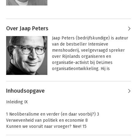
Gezondheidszorg en schreef meerdere 
boeken, waaronder 'Angelsaksen 
Andere boeken door Jaap Jan
versus Rijnlanders', 'Organiseren in een 
Brouwer
veranderende wereld' en 'Nieuw 
Europees organiseren'. Hij is mede-
Over Jaap Peters
initiatiefnemer van de community 
Jaap Peters (bedrijfskundige) is auteur 
'Koplopers in de zorg'.
van de bestseller Intensieve 
menshouderij, veelgevraagd spreker 
over Rijnlands organiseren en 
organisatie-activist bij DeLimes 
organisatieontwikkeling. Hij is 
initiatiefnemer en medeoprichter van 
het kwartaalmagazine Slow 
Andere boeken door Jaap Peters
Management.
Inhoudsopgave
Auftragstaktik en
De toekomst van de
Inleiding IX
het
GGZ, de GGZ van de
Pruisische/Duitse
toekomst
1 Neoliberalisme en verder (en daar voorbij?) 3
leger 1850-1945
Verwevenheid van politiek en economie 8
Kunnen we vooruit naar vroeger? Nee! 15
De wereld in vier scenario’s 21