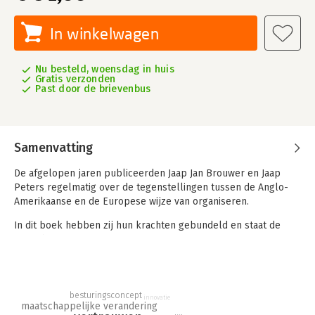
In winkelwagen
Nu besteld, woensdag in huis
Gratis verzonden
Past door de brievenbus
Samenvatting
De afgelopen jaren publiceerden Jaap Jan Brouwer en Jaap
Peters regelmatig over de tegenstellingen tussen de Anglo-
Amerikaanse en de Europese wijze van organiseren.
In dit boek hebben zij hun krachten gebundeld en staat de
vraag hoe Europese organisaties er nu precies uit zien
centraal. Een vraag die des te relevanter is nu het
allesbepalende Anglo Amerikaanse neoliberalisme op zijn
retour is en er weer ruimte is voor onze eigen, Europese wijze
van invulling van organisaties. Vanuit deze achtergrond, lopen
besturingsconcept
innovatie
maatschappelijke verandering
ze de verschillende organisatiethema’s in samenhang langs.