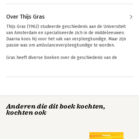
Over Thijs Gras
Thijs Gras (1962) studeerde geschiedenis aan de Universiteit 
van Amsterdam en specialiseerde zich in de middeleeuwen. 
Daarna koos hij voor het vak van verpleegkundige. Maar zijn 
passie was om ambulanceverpleegkundige te worden. 

Gras heeft diverse boeken over de geschiedenis van de 
ambulancezorg geschreven. Ook was hij auteur van een 
opleidingsboek voor ambulancepersoneel over medische en 
verpleegkundige handelingen. Hij schrijft geregeld 
vakinhoudelijke of historische artikelen voor gespecialiseerde 
of regionaal georiënteerde tijdschriften.
Anderen die dit boek kochten,
kochten ook