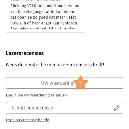
Stichting VALK behandelt mensen om
van hun vliegangst af te komen en
dat doen ze zo goed dat maar liefst
96% zijn of haar angst kan hanteren.
Een uniek resultaat dat ze bereiken
door een combinatie van
wetenschappelijk beproefde
trainingsmethoden, deskundige
behandelaars en geavanceerde
Lezersrecensies
faciliteiten.
Lees verder
Wees de eerste die een lezersrecensie schrijft!
?
Uw waardering
Log in om uw waardering te geven
Schrijf een recensie
Lees ons recensiebeleid