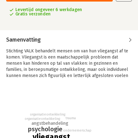
Levertijd ongeveer 6 werkdagen
Gratis verzonden
Samenvatting
Stichting VALK behandelt mensen om van hun vliegangst af te
komen. Vliegangst is een maatschappelijk probleem dat
mensen kan hinderen op tal van vlakken: in gezinnen en
families, in beroepsmatige ontwikkeling, maar ook individueel
kunnen mensen zich figuurlijk en letterlijk afgesloten voelen
van de rest van de wereld.
Oprichter van VALK is psycholoog en piloot Lucas van Gerwen,
iemand met ondernemerskwaliteiten, die zijn twee passies en
zijn gedachtegoed wist te verbinden op deze manier. Hij liet de
startup in 30 jaar uitgroeien tot een unieke Nederlandse non-
organisatieontwikkeling
profitorganisatie die zowel nationale als internationale
trauma
organisatieontwikkeling
bekendheid geniet. VALK heeft haar maatschappelijke
angstbehandeling
psychologie
bestaansrecht verworven en heeft inmiddels vele duizenden
ondernemerschap
vliegangst
mensen van hun vliegangst afgeholpen.