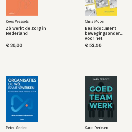
Kees Wessels
Chris Mooij
Zó werkt de zorg in
Basisdocument
Nederland
bewegingsonderwijs
voor het
basisonderwijs
€ 30,00
€ 52,50
Peter Geelen
Karin Derksen