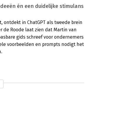
ideeën én een duidelijke stimulans
t, ontdekt in ChatGPT als tweede brein
r de Roode laat zien dat Martin van
pasbare gids schreef voor ondernemers
ele voorbeelden en prompts nodigt het
n.
 ChatGPT in je kameraad’
n ‘ChatGPT als tweede brein’ van Martin
et hopeloos wilt achterblijven.