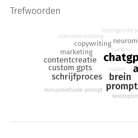
Trefwoorden
lezersgericht s
internetmarketing
neurom
copywriting
cialdini
marketing
chatg
contentcreatie
a
custom gpts
cialdini
brein
schrijfproces
prompt
minusmethode-prompt
tekstoptim