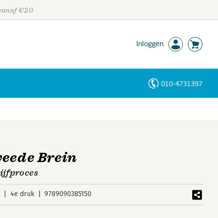
 vanaf €20
Inloggen
010-4731397
Personen
Trefwoorden
weede Brein
ijfproces
5
4e druk
9789090385150