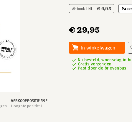
€ 9,95
AI-book | NL
Paper
€ 29,95
In winkelwagen
Nu besteld, woensdag in hu
Gratis verzonden
Past door de brievenbus
VERKOOPPOSITIE 592
agen
Hoogste positie: 1