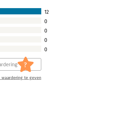
12
0
0
0
0
?
rdering
 waardering te geven