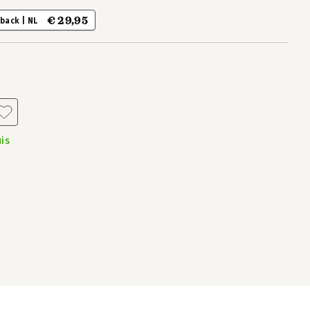
€ 29,95
back | NL
is