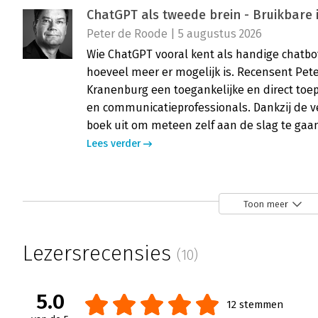
ChatGPT als tweede brein - Bruikbare 
Peter de Roode | 5 augustus 2026
Wie ChatGPT vooral kent als handige chatbo
hoeveel meer er mogelijk is. Recensent Pete
Kranenburg een toegankelijke en direct toe
en communicatieprofessionals. Dankzij de v
boek uit om meteen zelf aan de slag te gaa
Lees verder
ChatGPT als tweede brein - ‘Verander
Toon meer
Henk Jan Kamsteeg | 24 juni 2024
Lezen en direct oefenen. Dat is de kracht va
Lezersrecensies
(10)
van Kranenburg. Lees dit boek, wanneer je ni
Lees verder
5.0
12 stemmen