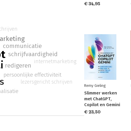
€ 34,95
chrijven
arketing
communicatie
pt
schrijfvaardigheid
internetmarketing
i
redigeren
persoonlijke effectiviteit
s
lezersgericht schrijven
Remy Gieling
alisatie
Slimmer werken
met ChatGPT,
Copilot en Gemini
€ 23,50