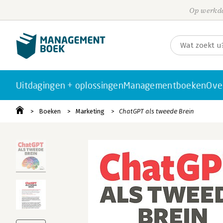
Op werkda
Uitdagingen + oplossingen
Managementboeken
Ove
Boeken
Marketing
ChatGPT als tweede Brein