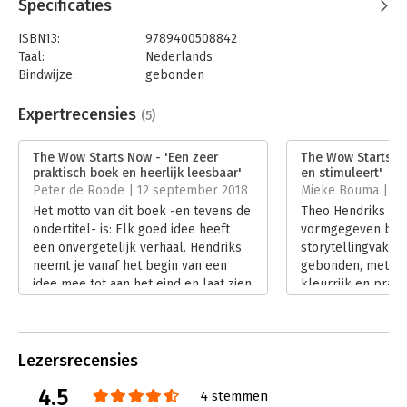
Specificaties
ISBN13:
9789400508842
Taal:
Nederlands
Bindwijze:
gebonden
Aantal pagina's:
224
Uitgever:
AW Bruna
Expertrecensies
(5)
Druk:
1
Verschijningsdatum:
17-4-2018
The Wow Starts Now - 'Een zeer
The Wow Starts Now
praktisch boek en heerlijk leesbaar'
en stimuleert'
Hoofdrubriek:
Algemeen management
,
Communicatie en
Peter de Roode | 12 september 2018
Mieke Bouma | 4 
media
Het motto van dit boek -en tevens de
Theo Hendriks sch
ondertitel- is: Elk goed idee heeft
vormgegeven bijbe
een onvergetelijk verhaal. Hendriks
storytellingvak. 
neemt je vanaf het begin van een
gebonden, met lin
idee mee tot aan het eind en laat zien
kleurrijk en prakt
wat er voor nodig is om een idee tot
Lees verder
volle wasdom te laten verworden.
Een zeer praktisch boek en heerlijk
leesbaar.
Lezersrecensies
Lees verder
4.5
4 stemmen