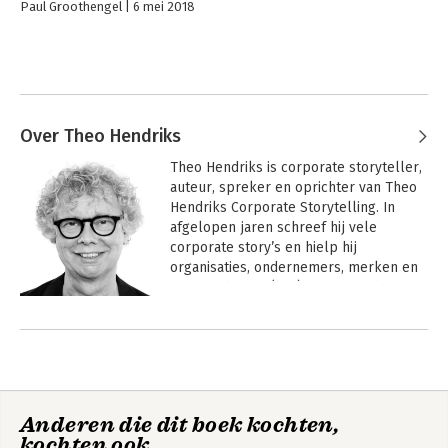
Paul Groothengel
6 mei 2018
Over Theo Hendriks
Theo Hendriks is corporate storyteller, 
auteur, spreker en oprichter van Theo 
Hendriks Corporate Storytelling. In 
afgelopen jaren schreef hij vele 
corporate story’s en hielp hij 
organisaties, ondernemers, merken en 
mensen bij het (her)vinden van hun 
eigen verhaal. Een verhaal waarmee ze 
Andere boeken door Theo Hendriks
krachtig en authentiek kunnen 
vertellen over hun drijfveren, ideeën en 
plannen, waarmee ze mensen in 
beweging brengen. In 2010 won hij 
hiermee de European Excellence 
Anderen die dit boek kochten,
Award, in de categorie Change 
kochten ook
Communication.
