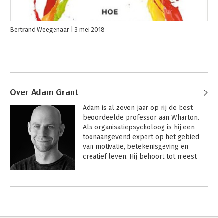
Bertrand Weegenaar
3 mei 2018
Over Adam Grant
Adam is al zeven jaar op rij de best 
beoordeelde professor aan Wharton. 
Als organisatiepsycholoog is hij een 
toonaangevend expert op het gebied 
van motivatie, betekenisgeving en 
creatief leven. Hij behoort tot meest 
invloedrijke managementdenkers ter 
wereld en staat in Fortune's 40 onder 
Andere boeken door Adam Grant
40. Adam is de #1 New York Times 
bestsellerauteur van vijf boeken, 
waaronder 'Think Again'. Zijn TED-
podcasts Re:Thinking en WorkLife zijn 