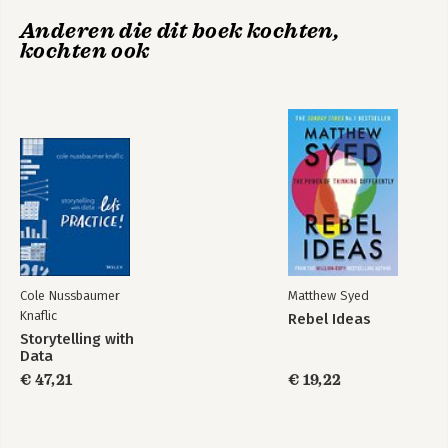
meer dan 65 miljoen keer gedownload, 
Anderen die dit boek kochten,
en zijn TED-talks hebben meer dan 30 
kochten ook
miljoen views.
Hidden potential
Weten wat je niet
weet
Cole Nussbaumer
Matthew Syed
Knaflic
Rebel Ideas
Storytelling with
Data
€ 47,21
€ 19,22