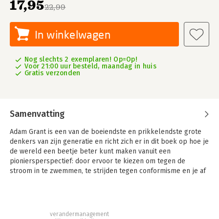
17,95
22,99
In winkelwagen
Nog slechts 2 exemplaren! Op=Op!
Voor 21:00 uur besteld, maandag in huis
Gratis verzonden
Samenvatting
Adam Grant is een van de boeiendste en prikkelendste grote
denkers van zijn generatie en richt zich er in dit boek op hoe je
de wereld een beetje beter kunt maken vanuit een
pioniersperspectief: door ervoor te kiezen om tegen de
stroom in te zwemmen, te strijden tegen conformisme en je af
te zetten tegen verouderde tradities.
Hoe kun je je sterk maken voor nieuwe ideeën, nieuw beleid en
nieuwe gewoonten zonder daarbij je reputatie, je relaties en je
verandermanagement
carrière op het spel te zetten?