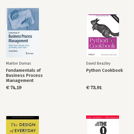
Think Again
Geven en nemen
Bekijk alle boeken
Marlon Dumas
David Beazley
Fundamentals of
Python Cookbook
Business Process
Management
€ 74,19
€ 73,91