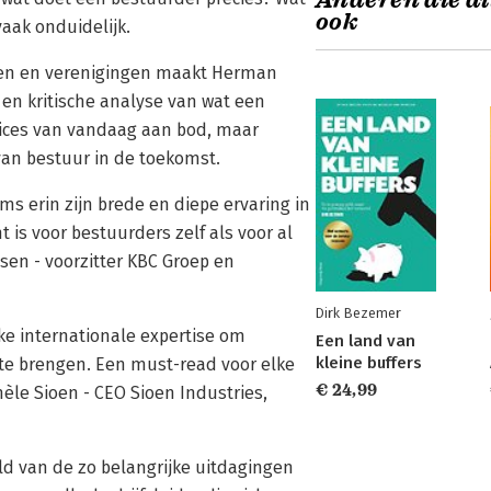
Anderen die di
ook
vaak onduidelijk.
jven en verenigingen maakt Herman
n kritische analyse van wat een
tices van vandaag aan bod, maar
 van bestuur in de toekomst.
 erin zijn brede en diepe ervaring in
 is voor bestuurders zelf als voor al
ysen - voorzitter KBC Groep en
Dirk Bezemer
ke internationale expertise om
Een land van
kleine buffers
te brengen. Een must-read voor elke
€ 24,99
le Sioen - CEO Sioen Industries,
ld van de zo belangrijke uitdagingen