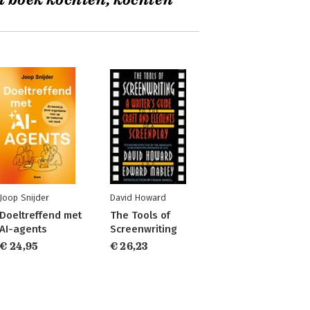
t boek kochten, kochten
Joop Snijder
David Howard
Doeltreffend met
The Tools of
AI-agents
Screenwriting
€ 24,95
€ 26,23