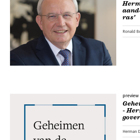
Herm
aande
ras’
Ronald B
preview
Gehe
- He
gove
Herman 