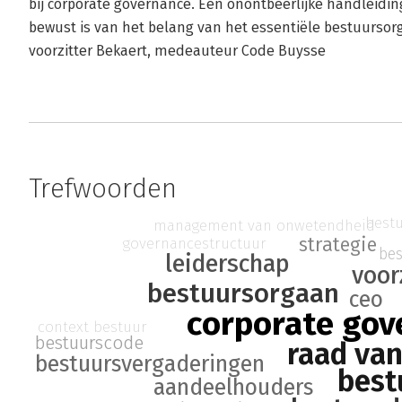
bij corporate governance. Een onontbeerlijke handleiding,
bewust is van het belang van het essentiële bestuursorg
voorzitter Bekaert, medeauteur Code Buysse
Trefwoorden
bestu
management van onwetendheid
strategie
governancestructuur
be
leiderschap
voor
bestuursorgaan
ceo
corporate gov
context bestuur
bestuurscode
raad van
bestuursvergaderingen
best
aandeelhouders