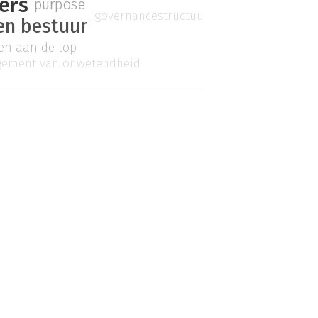
ers
purpose
governancestructuur
en bestuur
en aan de top
ement van onwetendheid