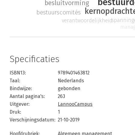
bestuurd
besluitvorming
kernopdracht
bestuurscomités
spanning
verantwoordelijkheid
manag
Specificaties
ISBN13:
9789401463812
Taal:
Nederlands
Bindwijze:
gebonden
Aantal pagina's:
263
Uitgever:
LannooCampus
Druk:
1
Verschijningsdatum:
21-10-2019
Hoofdrubriek:
Algemeen management