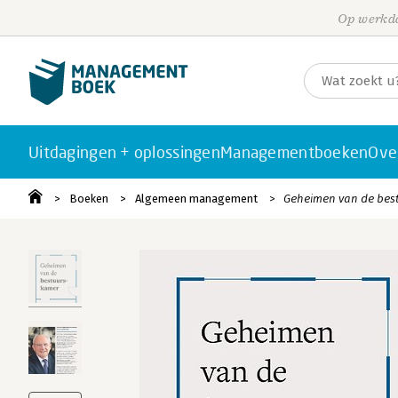
Op werkda
Uitdagingen + oplossingen
Managementboeken
Ove
Boeken
Algemeen management
Geheimen van de bes