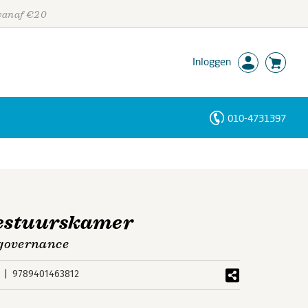
 vanaf €20
Inloggen
010-4731397
Personen
Trefwoorden
estuurskamer
governance
9789401463812