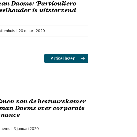
an Daems: ‘Particuliere
elhouder is uitstervend
uitenhuis
20 maart 2020
Artikel lezen
imen van de bestuurskamer
rman Daems over corporate
rnance
Daems
3 januari 2020