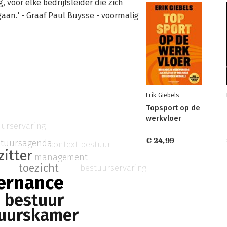
 voor elke bedrijfsleider die zich
aan.' - Graaf Paul Buysse - voormalig
Erik Giebels
Topsport op de
werkvloer
urservaring
€ 24,99
stuursagenda
context bestuur
zitter
management
toezicht
bestuurservaring
ernance
 bestuur
uurskamer