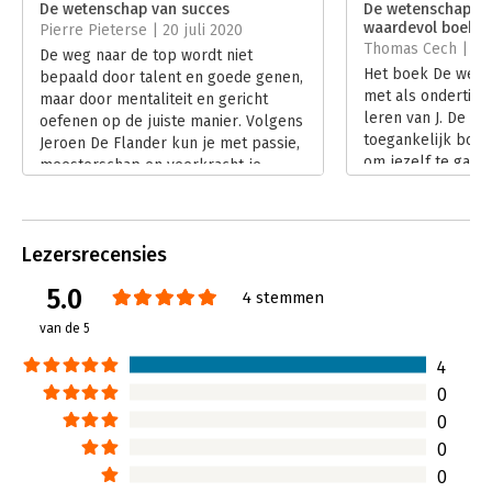
De wetenschap van succes
De wetenschap va
Druk:
1
waardevol boek'
Pierre Pieterse | 20 juli 2020
Verschijningsdatum:
30-1-2020
Thomas Cech | 8 j
De weg naar de top wordt niet
Het boek De wete
bepaald door talent en goede genen,
Hoofdrubriek:
Personeelsmanagement
met als ondertitel
maar door mentaliteit en gericht
leren van J. De Fl
oefenen op de juiste manier. Volgens
toegankelijk boek
Jeroen De Flander kun je met passie,
om jezelf te gaan
meesterschap en veerkracht je
Lees verder
prestaties ‘een echte boost’ geven.
Uitblinken is niet aangeboren, maar
aangeleerd, schrijft hij in De
Lezersrecensies
wetenschap van succes. En of we nou
talent ergens voor hebben of niet,
5.0
4 stemmen
we zijn allemaal in staat tot grootse
dingen, al helpt talent natuurlijk wel.
van de 5
Maar in deze tijd overschatten we de
factor talent enorm.
4
Lees verder
0
0
0
0