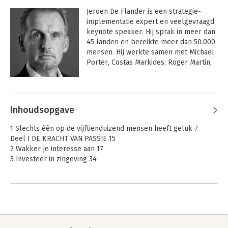
Jeroen De Flander is een strategie-
implementatie expert en veelgevraagd 
keynote speaker. Hij sprak in meer dan 
45 landen en bereikte meer dan 50.000 
mensen. Hij werkte samen met Michael 
Porter, Costas Markides, Roger Martin, 
Robert Kaplan en David Norton.

Andere boeken door Jeroen De
Jeroen is professor aan Tias business 
Flander
school en academisch directeur van de 
Inhoudsopgave
Strategy Execution Master en de AI 
Strategy Master. Hij werkt ook samen 
1 Slechts één op de vijftienduizend mensen heeft geluk 7
met London Business School en IMD.

Deel I DE KRACHT VAN PASSIE 15
2 Wakker je interesse aan 17
Jeroen is bestsellerauteur van drie 
3 Investeer in zingeving 34
boeken: 
Strategy Execution Heroes
, 
The 
Execution Shortcut
 en 
The Art of 
Deel II DE VERBORGEN LOGICA VAN MEESTERSCHAP 57
Performance
. Daarnaast runt hij een 
4 Vergeet de talentmythe 59
populaire blog over strategie-executie 
5 Ontdek de vier regels
en leiderschap met 40.000 lezers.

voor gericht oefenen 73
Hij is medeoprichter van 
the 