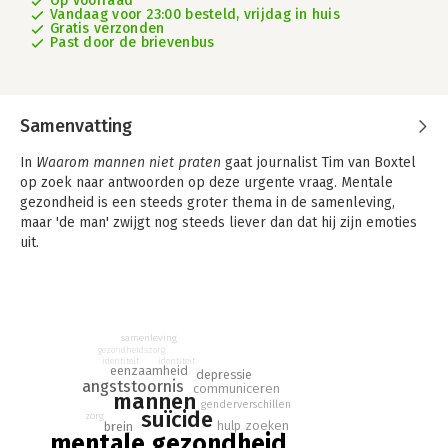
Op voorraad
Vandaag voor 23:00 besteld, vrijdag in huis
Gratis verzonden
Past door de brievenbus
Samenvatting
In
Waarom mannen niet praten
gaat journalist Tim van Boxtel
op zoek naar antwoorden op deze urgente vraag. Mentale
gezondheid is een steeds groter thema in de samenleving,
maar 'de man' zwijgt nog steeds liever dan dat hij zijn emoties
uit.
Van Boxtel doorbreekt dit stilzwijgen met een combinatie van
scherpe journalistiek, interviews met deskundigen én
persoonlijke ervaringen - hij heeft een angststoornis en 'een
abonnement voor onbepaalde tijd op de GGZ'. Met heldere
samenleving
inzichten, herkenbare verhalen en praktische adviezen biedt
gezondheidszorg
dit boek een hoopvol perspectief voor mannen, ouders,
identiteit
identiteit
eenzaamheid
depressie
partners en hulpverleners.
angststoornis
communiceren
mannen
Waarom mannen niet praten
is een krachtig en actueel boek
genderverschillen
suïcide
zorg
voor mannen die worstelen met hun mentale gezondheid maar
hulp zoeken
brein
mentale gezondheid
daar moeilijk over praten. Tim van Boxtel doorbreekt het