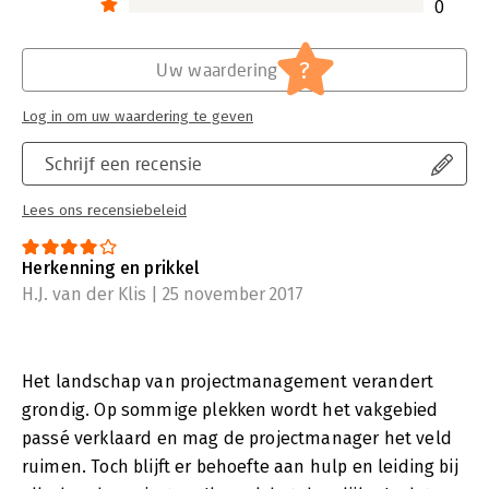
0
belangrijk voor mij als projectmanager? Hoe kan de
projectmanager de steeds belangrijker wordende
gedragscompetenties ontwikkelen? In hoeverre kan de veel
?
Uw waardering
gebruikte ICB 4 van IPMA daarbij helpen?
Log in om uw waardering te geven
In het laatste hoofdstuk wordt een aantal scenario’s
beschreven voor de mogelijke ontwikkeling van de professie,
Schrijf een recensie
gebaseerd op een aantal trends. De trends zijn door de
auteurs van dit boek geselecteerd mede op basis van soms
verrassende gezichtspunten van ervaren collega’s uit het veld.
Lees ons recensiebeleid
Door het boek heen staan inspirerende verhalen die zijn
Herkenning en prikkel
opgetekend uit de mond van projectmanagers die op zeer
verschillende terreinen succesvolle projecten hebben
H.J. van der Klis | 25 november 2017
uitgevoerd. Zowel een feest van herkenning als een bron van
nieuwe inzichten.
Het landschap van projectmanagement verandert
grondig. Op sommige plekken wordt het vakgebied
passé verklaard en mag de projectmanager het veld
ruimen. Toch blijft er behoefte aan hulp en leiding bij