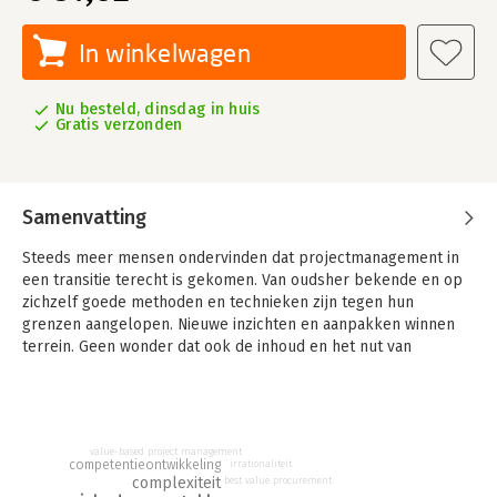
In winkelwagen
Nu besteld, dinsdag in huis
Gratis verzonden
Samenvatting
Steeds meer mensen ondervinden dat projectmanagement in
een transitie terecht is gekomen. Van oudsher bekende en op
zichzelf goede methoden en technieken zijn tegen hun
grenzen aangelopen. Nieuwe inzichten en aanpakken winnen
terrein. Geen wonder dat ook de inhoud en het nut van
bestaande instituties op het gebied van projectmanagement,
zoals vak- en certificeringsorganisaties meer en meer ter
discussie worden gesteld. Ervaren projectmanagers
beschouwen de uitgedijde methoden en technieken en de
value-based project management
strakke certificeringen steeds meer als een keurslijf in plaats
competentieontwikkeling
irrationaliteit
van als nuttige hulpmiddelen.
complexiteit
best value procurement