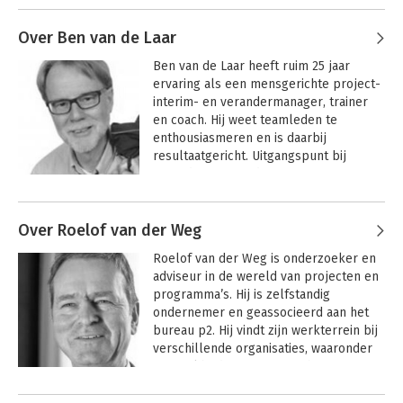
IPMA jaarcongressen. Zo heeft hij veel 
van de ontwikkelingen in de professie 
Over Ben van de Laar
project management van nabij 
Ben van de Laar heeft ruim 25 jaar 
meegemaakt.
ervaring als een mensgerichte project- 
interim- en verandermanager, trainer 
en coach. Hij weet teamleden te 
enthousiasmeren en is daarbij 
resultaatgericht. Uitgangspunt bij 
veranderingen is dat management en 
medewerkers actief meedenken en 
meewerken bij het scheppen van een 
Over Roelof van der Weg
omgeving waarin men effectief, efficiënt 
en met plezier werkt. Ben schrijft als 
Roelof van der Weg is onderzoeker en 
coauteur van het boek “Projectmanager 
adviseur in de wereld van projecten en 
in Transitie” over het belang van emotie 
programma’s. Hij is zelfstandig 
en succescompetenties in projecten en 
ondernemer en geassocieerd aan het 
toekomstscenario’s.
bureau p2. Hij vindt zijn werkterrein bij  
verschillende organisaties, waaronder 
netwerkbedrijven, waterschappen, 
onderwijsinstellingen, provincies, 
voedingsmiddelen industrie, 