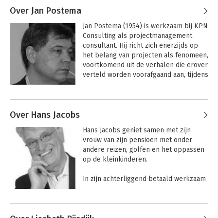
Andere boeken door Roelof van der
Weg
Over Jan Postema
gemeentes.

Jan Postema (1954) is werkzaam bij KPN 
Daarvoor was hij  8 jaar 
Consulting als projectmanagement 
organisatieadviseur bij Twynstra Gudde, 
consultant. Hij richt zich enerzijds op 
waar hij deel uitmaakte van de 
het belang van projecten als fenomeen, 
adviesgroep Professionaliseren 
voortkomend uit de verhalen die erover 
Project- en Programmamanagement. 
verteld worden voorafgaand aan, tijdens 
Voordat hij de overstap maakte naar het 
en na afloop van een project. En 
adviesvak was zijn werk meer 
anderzijds richt hij zich op de herkomst 
technologie georiënteerd en werkte hij 
van het huidige denken over projecten 
bij Philips en TNO.
Over Hans Jacobs
en projectmanagement, in het bijzonder 
voor wat betreft plaats en betekenis 
Hans Jacobs geniet samen met zijn 
ervan in de toekomst. Daarnaast houdt 
Projectmanagement
vrouw van zijn pensioen met onder 
hij zich binnen KPN Consulting bezig 
andere reizen, golfen en het oppassen 
met privacy en de ethiek van big data.
op de kleinkinderen.

Bekijk alle boeken
In zijn achterliggend betaald werkzaam 
leven heeft hij  veranderprogramma’s 
op het gebied van logistiek, operations 
en sales gemanaged, afgewisseld met 
uitdagende lijnmanagement en 