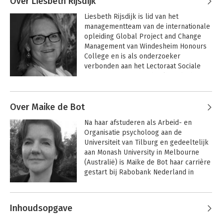
Over Liesbeth Rijsdijk
consultancy functies in grote en kleine 
Liesbeth Rijsdijk is lid van het 
organisaties.

managementteam van de internationale 
opleiding Global Project and Change 
Van 2005 tot 2015 had hij een 
Management van Windesheim Honours 
adviesbedrijf met als specialiteit 
College en is als onderzoeker 
competentieontwikkeling.
verbonden aan het Lectoraat Sociale 
Innovatie van Hogeschool Windesheim 
in Zwolle. Liesbeth heeft enkele jaren 
voor verschillende VN organisaties in de 
Over Maike de Bot
Pacific en Centraal Azië gewerkt aan 
complexe vraagstukken op het gebied 
Na haar afstuderen als Arbeid- en 
van armoedebestrijding, drugspreventie 
Organisatie psycholoog aan de 
en HIV en AIDS preventie. In 2013 
Universiteit van Tilburg en gedeeltelijk 
promoveerde zij aan de Universiteit 
aan Monash University in Melbourne 
Maastricht in de Psychologie en 
(Australië) is Maike de Bot haar carrière 
Neuropsychologie met een onderzoek 
gestart bij Rabobank Nederland in 
naar seksuele en reproductieve 
Eindhoven. Na vervolgens 10 jaar bij 
gezondheid en rechten van jongeren in 
KLM te hebben gewerkt, als laatste als 
Oeganda. Het onderzoek waar zij samen 
Director HR Policies, heeft ze de 
met collega’s aan werkt richt zich op 
Inhoudsopgave
overstap gemaakt naar Hogeschool 
‘wicked’ transitievraagstukken op het 
Windesheim in Zwolle. Hier kon zij twee 