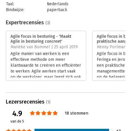
Taal:
Nederlands
tussen alle lagen in de organisatie, kortcyclisch sturen en
Bindwijze:
paperback
focus op het behalen van de strategische doelen.
Aantal pagina's:
128
Uitgever:
Van Haren Publishing B.V.
Expertrecensies
(3)
Druk:
1
Verschijningsdatum:
14-2-2019
Agile focus in besturing - 'Maakt
Agile focus in bes
Agile in besturing concreet'
praktische aanpak
Hoofdrubriek:
Organisatiekunde
Marieke van Bommel | 25 april 2019
Henny Portman | 
Agile manier van werken is een
Agile focus in bes
effectieve methode om meer
Feringa en Jeroe
klantwaarde te creëren en efficiënter
een praktische m
te werken. Agile werken start vaak
managementteam 
op de werkvloer, maar leent zich ook
op de belangrijkst
prima voor het directieniveau.
kwartaal voor kwa
Lees verder
aan te brengen zo
organisatie wendb
Lees verder
Lezersrecensies
(1)
4.9
18 stemmen
van de 5