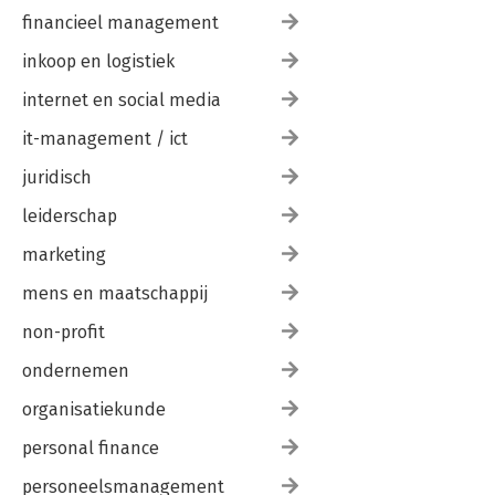
12 AGILE LEIDERSCHAP MATURITY 117
financieel management
13 DRIE TIPS OM TE STARTEN MET AGILE FOCUS IN BESTURING
inkoop en logistiek
121
internet en social media
OVER DE AUTEURS 125
INDEX 127
it-management / ict
juridisch
leiderschap
marketing
mens en maatschappij
non-profit
ondernemen
organisatiekunde
personal finance
personeelsmanagement