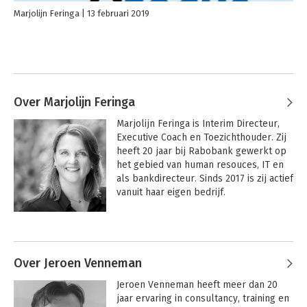
Marjolijn Feringa
13 februari 2019
Over Marjolijn Feringa
Marjolijn Feringa is Interim Directeur, 
Executive Coach en Toezichthouder. Zij 
heeft 20 jaar bij Rabobank gewerkt op 
het gebied van human resouces, IT en 
als bankdirecteur. Sinds 2017 is zij actief 
vanuit haar eigen bedrijf.

Als Interim Directeur leidt zij 
Andere boeken door Marjolijn
veranderingen gericht op het 
Feringa
verbeteren van strategie, resultaat en 
klanttevredenheid. Rode draad is 
Over Jeroen Venneman
effectiviteit in de manier van werken en 
Jeroen Venneman heeft meer dan 20 
komen tot meer werkplezier zodat 
jaar ervaring in consultancy, training en 
mensen en organisaties het beste uit 