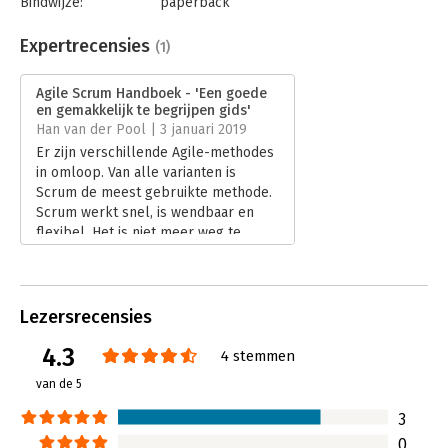
Bindwijze:
paperback
Aantal pagina's:
130
Uitgever:
Van Haren Publishing B.V.
Expertrecensies
(1)
Druk:
3
Verschijningsdatum:
13-9-2021
Agile Scrum Handboek - 'Een goede
en gemakkelijk te begrijpen gids'
Hoofdrubriek:
IT-management / ICT
,
Han van der Pool | 3 januari 2019
Projectmanagement
Er zijn verschillende Agile-methodes
in omloop. Van alle varianten is
Scrum de meest gebruikte methode.
Scrum werkt snel, is wendbaar en
flexibel. Het is niet meer weg te
denken uit de hedendaagse
managementwereld.
Lees verder
Lezersrecensies
4.3
4 stemmen
van de 5
3
0