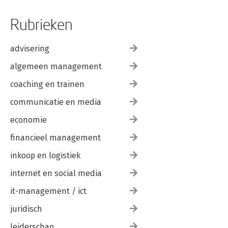
7.4.1 Waardestatement #1
7.4.2 Waardestatement #2
Rubrieken
7.4.3 Waardestatement #3
7.4.4 Waardestatement #4
7.4.5 De principes
advisering
algemeen management
Over de auteur
coaching en trainen
communicatie en media
economie
financieel management
inkoop en logistiek
internet en social media
it-management / ict
juridisch
leiderschap