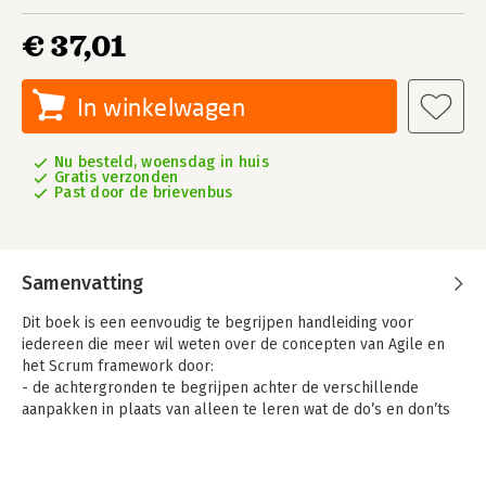
€ 37,01
In winkelwagen
Nu besteld, woensdag in huis
Gratis verzonden
Past door de brievenbus
Samenvatting
Dit boek is een eenvoudig te begrijpen handleiding voor
iedereen die meer wil weten over de concepten van Agile en
het Scrum framework door:
- de achtergronden te begrijpen achter de verschillende
aanpakken in plaats van alleen te leren wat de do’s en don’ts
zijn
- de diversiteit van de Agile concepten te begrijpen in plaats
van alleen de laatste trends.